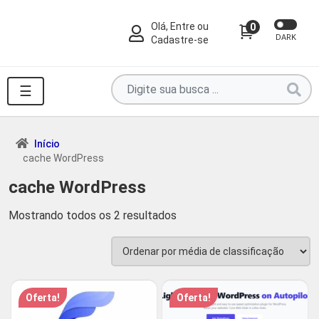
Olá, Entre ou
0
DARK
Cadastre-se
Pesquise
☰
por
produtos
aqui
Início
cache WordPress
...
cache WordPress
Classificado
Mostrando todos os 2 resultados
por
classificação
média
Oferta!
Oferta!