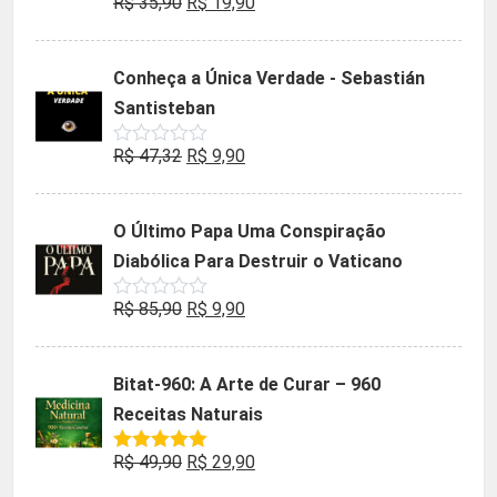
O
O
R$
35,90
R$
19,90
Avaliação
0
preço
preço
de
5
original
atual
Conheça a Única Verdade - Sebastián
era:
é:
Santisteban
R$ 35,90.
R$ 19,90.
O
O
R$
47,32
R$
9,90
Avaliação
0
preço
preço
de
5
original
atual
O Último Papa Uma Conspiração
era:
é:
Diabólica Para Destruir o Vaticano
R$ 47,32.
R$ 9,90.
O
O
R$
85,90
R$
9,90
Avaliação
0
preço
preço
de
5
original
atual
Bitat-960: A Arte de Curar – 960
era:
é:
Receitas Naturais
R$ 85,90.
R$ 9,90.
O
O
R$
49,90
R$
29,90
Avaliação
5.00
de 5
preço
preço