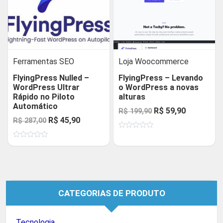
Ferramentas SEO
Loja Woocommerce
FlyingPress Nulled –
FlyingPress – Levando
WordPress Ultrar
o WordPress a novas
Rápido no Piloto
alturas
Automático
O
O
R$
59,90
R$
199,90
O
O
R$
45,90
R$
287,00
preço
preço
preço
preço
Avaliação
original
atual
0
Avaliação
original
atual
de
era:
é:
0
5
de
era:
é:
R$ 199,90.
R$ 59,90.
5
R$ 287,00.
R$ 45,90.
CATEGORIAS DE PRODUTO
Tecnologia