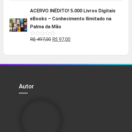
original
atual
ACERVO INÉDITO! 5.000 Livros Digitais
era:
é:
eBooks – Conhecimento Ilimitado na
R$ 49,90.
R$ 29,90.
Palma da Mão
O
O
R$
497,00
R$
97,00
Avaliação
0
preço
preço
de
5
original
atual
era:
é:
R$ 497,00.
R$ 97,00.
Autor