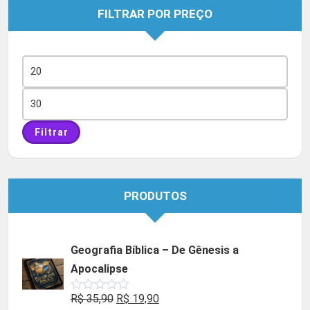
FILTRAR POR PREÇO
Preço
mínimo
Preço
máximo
Filtrar
PRODUTOS
Geografia Bíblica – De Gênesis a
Apocalipse
O
O
R$
35,90
R$
19,90
Avaliação