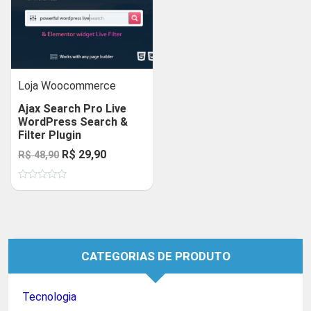
Loja Woocommerce
Ajax Search Pro Live
WordPress Search &
Filter Plugin
O
O
R$
29,90
R$
48,90
preço
preço
Avaliação
original
atual
0
de
era:
é:
5
R$ 48,90.
R$ 29,90.
CATEGORIAS DE PRODUTO
Tecnologia