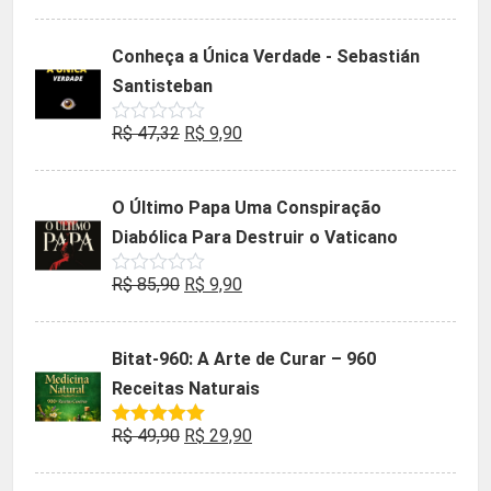
0
preço
preço
de
5
original
atual
Conheça a Única Verdade - Sebastián
era:
é:
Santisteban
R$ 35,90.
R$ 19,90.
O
O
R$
47,32
R$
9,90
Avaliação
0
preço
preço
de
5
original
atual
O Último Papa Uma Conspiração
era:
é:
Diabólica Para Destruir o Vaticano
R$ 47,32.
R$ 9,90.
O
O
R$
85,90
R$
9,90
Avaliação
0
preço
preço
de
5
original
atual
Bitat-960: A Arte de Curar – 960
era:
é:
Receitas Naturais
R$ 85,90.
R$ 9,90.
O
O
R$
49,90
R$
29,90
Avaliação
5.00
de 5
preço
preço