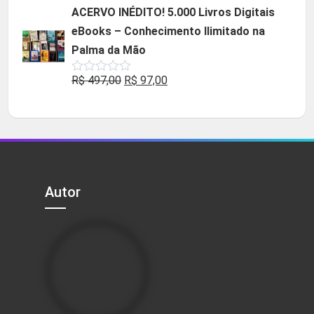
original
atual
ACERVO INÉDITO! 5.000 Livros Digitais
era:
é:
eBooks – Conhecimento Ilimitado na
R$ 49,90.
R$ 29,90.
Palma da Mão
O
O
R$
497,00
R$
97,00
Avaliação
0
preço
preço
de
5
original
atual
era:
é:
R$ 497,00.
R$ 97,00.
Autor