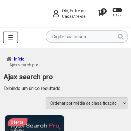
Olá, Entre ou
0
DARK
Cadastre-se
Pesquise
☰
por
produtos
aqui
Início
Ajax search pro
...
Ajax search pro
Exibindo um único resultado
Oferta!