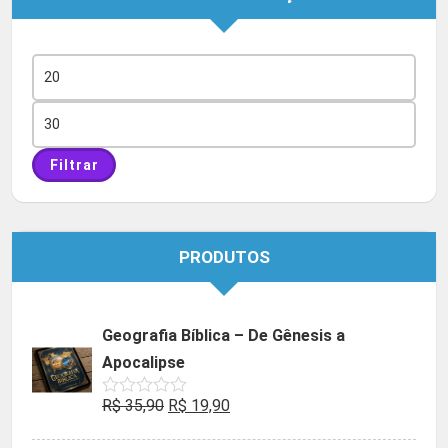
Preço
mínimo
Preço
máximo
Filtrar
PRODUTOS
Geografia Bíblica – De Gênesis a
Apocalipse
O
O
R$
35,90
R$
19,90
Avaliação
0
preço
preço
de