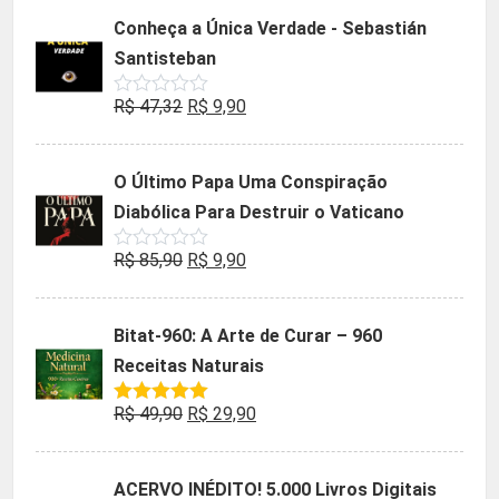
5
original
atual
Conheça a Única Verdade - Sebastián
era:
é:
Santisteban
R$ 35,90.
R$ 19,90.
O
O
R$
47,32
R$
9,90
Avaliação
0
preço
preço
de
5
original
atual
O Último Papa Uma Conspiração
era:
é:
Diabólica Para Destruir o Vaticano
R$ 47,32.
R$ 9,90.
O
O
R$
85,90
R$
9,90
Avaliação
0
preço
preço
de
5
original
atual
Bitat-960: A Arte de Curar – 960
era:
é:
Receitas Naturais
R$ 85,90.
R$ 9,90.
O
O
R$
49,90
R$
29,90
Avaliação
5.00
de 5
preço
preço
original
atual
ACERVO INÉDITO! 5.000 Livros Digitais