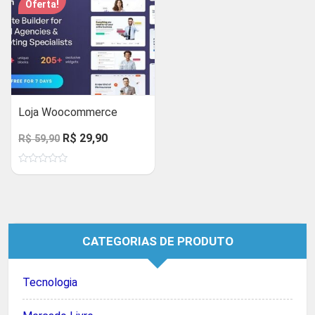
Oferta!
Loja Woocommerce
O
O
R$
29,90
R$
59,90
preço
preço
Avaliação
original
atual
0
de
era:
é:
5
R$ 59,90.
R$ 29,90.
CATEGORIAS DE PRODUTO
Tecnologia