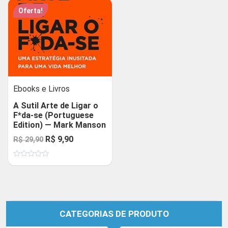
Oferta!
Ebooks e Livros
A Sutil Arte de Ligar o
F*da-se (Portuguese
Edition) — Mark Manson
O
O
R$
9,90
R$
29,90
preço
preço
Avaliação
original
atual
0
de
era:
é:
5
R$ 29,90.
R$ 9,90.
CATEGORIAS DE PRODUTO