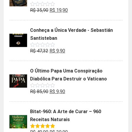
O
O
R$
35,90
R$
19,90
Avaliação
0
preço
preço
de
5
original
atual
Conheça a Única Verdade - Sebastián
era:
é:
Santisteban
R$ 35,90.
R$ 19,90.
O
O
R$
47,32
R$
9,90
Avaliação
0
preço
preço
de
5
original
atual
O Último Papa Uma Conspiração
era:
é:
Diabólica Para Destruir o Vaticano
R$ 47,32.
R$ 9,90.
O
O
R$
85,90
R$
9,90
Avaliação
0
preço
preço
de
5
original
atual
Bitat-960: A Arte de Curar – 960
era:
é:
Receitas Naturais
R$ 85,90.
R$ 9,90.
O
O