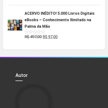
5.00
de 5
preço
preço
original
atual
ACERVO INÉDITO! 5.000 Livros Digitais
era:
é:
eBooks – Conhecimento Ilimitado na
R$ 49,90.
R$ 29,90.
Palma da Mão
O
O
R$
497,00
R$
97,00
Avaliação
0
preço
preço
de
5
original
atual
era:
é:
R$ 497,00.
R$ 97,00.
Autor