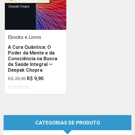
Ebooks e Livros
A Cura Quântica: O
Poder da Mente e da
Consciência na Busca
da Saúde Integral —
Deepak Chopra
O
O
R$
9,90
R$
29,90
preço
preço
Avaliação
original
atual
0
de
era:
é:
5
R$ 29,90.
R$ 9,90.
CATEGORIAS DE PRODUTO