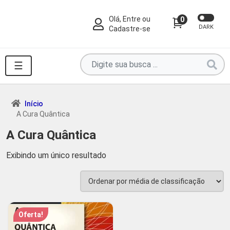
Olá, Entre ou
0
DARK
Cadastre-se
Pesquise
☰
por
produtos
aqui
Início
A Cura Quântica
...
A Cura Quântica
Exibindo um único resultado
Oferta!