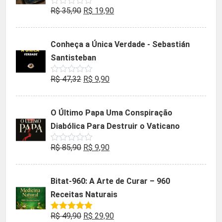
O
O
R$
35,90
R$
19,90
Avaliação
0
preço
preço
de
5
original
atual
Conheça a Única Verdade - Sebastián
era:
é:
Santisteban
R$ 35,90.
R$ 19,90.
O
O
R$
47,32
R$
9,90
Avaliação
0
preço
preço
de
5
original
atual
O Último Papa Uma Conspiração
era:
é:
Diabólica Para Destruir o Vaticano
R$ 47,32.
R$ 9,90.
O
O
R$
85,90
R$
9,90
Avaliação
0
preço
preço
de
5
original
atual
Bitat-960: A Arte de Curar – 960
era:
é:
Receitas Naturais
R$ 85,90.
R$ 9,90.
O
O
R$
49,90
R$
29,90
Avaliação