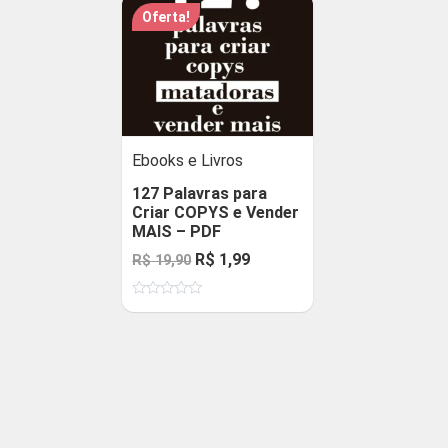
Oferta!
Ebooks e Livros
127 Palavras para
Criar COPYS e Vender
MAIS – PDF
O
O
R$
1,99
R$
19,90
preço
preço
Avaliação
original
atual
0
de
era:
é:
5
R$ 19,90.
R$ 1,99.