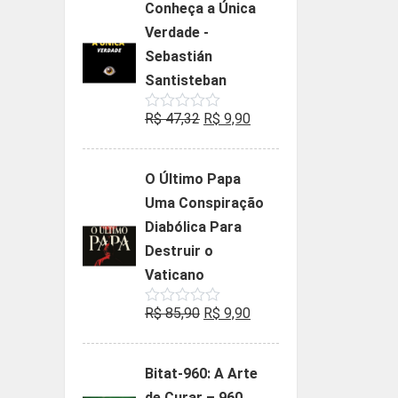
Conheça a Única
era:
é:
Verdade -
R$ 35,90.
R$ 19,90.
Sebastián
Santisteban
O
O
R$
47,32
R$
9,90
Avaliação
0
preço
preço
de
5
original
atual
O Último Papa
era:
é:
Uma Conspiração
R$ 47,32.
R$ 9,90.
Diabólica Para
Destruir o
Vaticano
O
O
R$
85,90
R$
9,90
Avaliação
0
preço
preço
de
5
original
atual
Bitat-960: A Arte
era:
é:
de Curar – 960