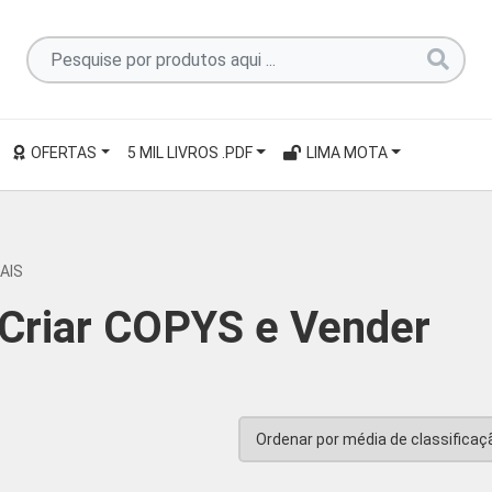
Pesquise
por
produtos
aqui
OFERTAS
5 MIL LIVROS .PDF
LIMA MOTA
...
MAIS
 Criar COPYS e Vender