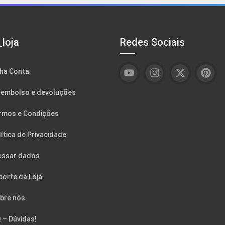
loja
Redes Sociais
ha Conta
embolso e devoluções
rmos e Condições
ítica de Privacidade
essar dados
porte da Loja
bre nós
 – Dúvidas!