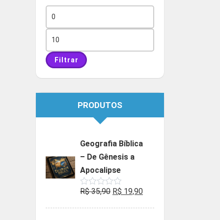
Preço
mínimo
Preço
máximo
Filtrar
PRODUTOS
Geografia Bíblica
– De Gênesis a
Apocalipse
O
O
R$
35,90
R$
19,90
Avaliação
0
preço
preço
de
5
original
atual