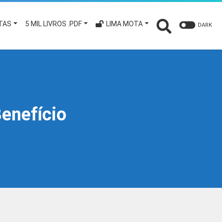
TAS
5 MIL LIVROS .PDF
LIMA MOTA
DARK
enefício