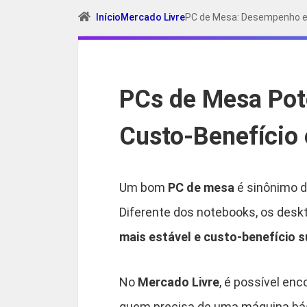
Início
Mercado Livre
PC de Mesa: Desempenho e
PCs de Mesa Pot
Custo-Benefício
Um bom
PC de mesa
é sinônimo de
Diferente dos notebooks, os des
mais estável e custo-benefício s
No
Mercado Livre
, é possível en
quem precisa de uma máquina bási