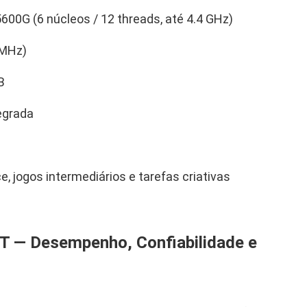
00G (6 núcleos / 12 threads, até 4.4 GHz)
 MHz)
B
egrada
, jogos intermediários e tarefas criativas
0 MT — Desempenho, Confiabilidade e