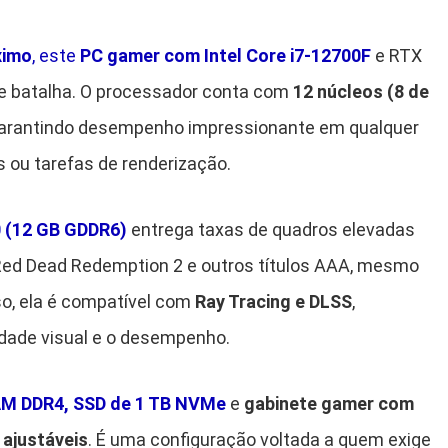
ximo
, este
PC gamer com Intel Core i7-12700F
e RTX
e batalha. O processador conta com
12 núcleos (8 de
arantindo desempenho impressionante em qualquer
 ou tarefas de renderização.
 (12 GB GDDR6)
entrega taxas de quadros elevadas
 Red Dead Redemption 2 e outros títulos AAA, mesmo
so, ela é compatível com
Ray Tracing e DLSS
,
dade visual e o desempenho.
AM DDR4, SSD de 1 TB NVMe
e
gabinete gamer com
 ajustáveis
. É uma configuração voltada a quem exige