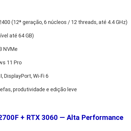
2400 (12ª geração, 6 núcleos / 12 threads, até 4.4 GHz)
vel até 64 GB)
B NVMe
s 11 Pro
, DisplayPort, Wi-Fi 6
refas, produtividade e edição leve
 12700F + RTX 3060 — Alta Performance