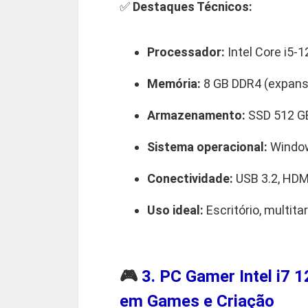
✅
Destaques Técnicos:
Processador:
Intel Core i5-1
Memória:
8 GB DDR4 (expansí
Armazenamento:
SSD 512 G
Sistema operacional:
Window
Conectividade:
USB 3.2, HDMI
Uso ideal:
Escritório, multita
🎮
3. PC Gamer Intel i7
em Games e Criação