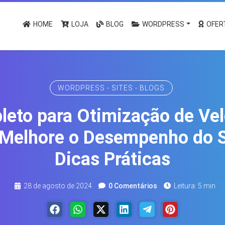
HOME
LOJA
BLOG
WORDPRESS
OFER
WORDPRESS - SITES - BLOGS
eto para Otimização de Ve
 Melhore o Desempenho do S
Dicas Práticas
28 de agosto de 2024
0 Comentários
Leitura: 5 min