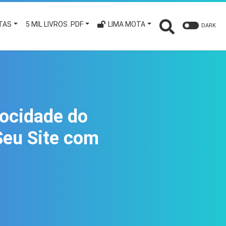
TAS
5 MIL LIVROS .PDF
LIMA MOTA
DARK
locidade do
eu Site com