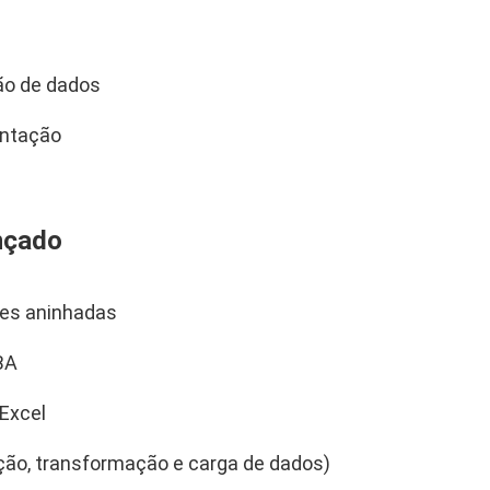
ão de dados
entação
nçado
es aninhadas
BA
 Excel
ção, transformação e carga de dados)