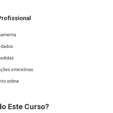
rofissional
rramenta
 dados
medidas
ações interativas
to online
do Este Curso?