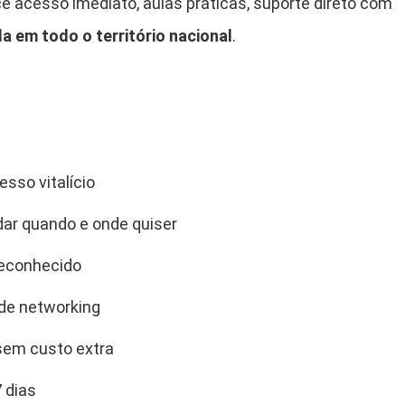
e acesso imediato, aulas práticas, suporte direto com
da em todo o território nacional
.
sso vitalício
dar quando e onde quiser
reconhecido
 de networking
sem custo extra
 dias