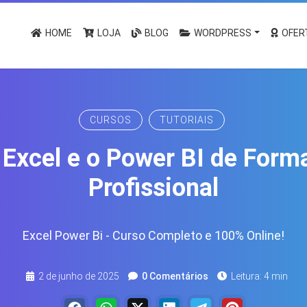
HOME
LOJA
BLOG
WORDPRESS
OFER
CURSOS
TUTORIAIS
Excel e o Power BI de Form
Profissional
Excel Power Bi - Curso Completo e 100% Online!
2 de junho de 2025
0 Comentários
Leitura: 4 min