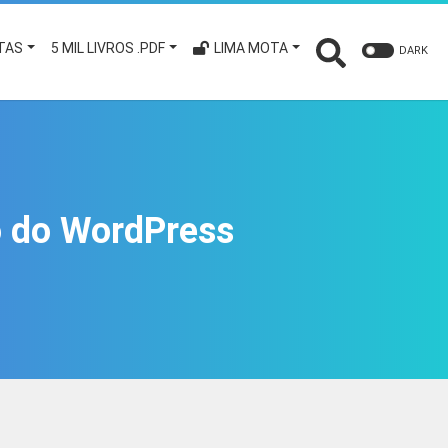
TAS
5 MIL LIVROS .PDF
LIMA MOTA
DARK
no do WordPress