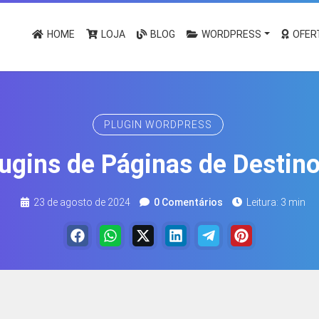
HOME
LOJA
BLOG
WORDPRESS
OFER
PLUGIN WORDPRESS
lugins de Páginas de Desti
23 de agosto de 2024
0 Comentários
Leitura: 3 min