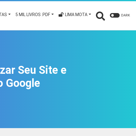
TAS
5 MIL LIVROS .PDF
LIMA MOTA
DARK
zar Seu Site e
o Google