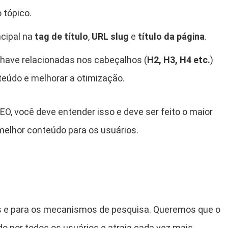
 tópico.
ncipal na
tag de título
,
URL slug
e
título da página
.
-chave relacionadas nos cabeçalhos (
H2, H3, H4 etc.
)
teúdo e melhorar a otimização.
EO, você deve entender isso e deve ser feito o maior
melhor conteúdo para os usuários.
os e para os mecanismos de pesquisa. Queremos que o
do por todos os usuários e atraia cada vez mais