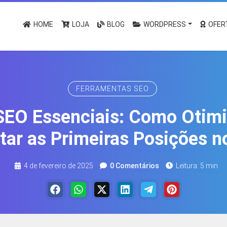
HOME
LOJA
BLOG
WORDPRESS
OFER
FERRAMENTAS SEO
SEO Essenciais: Como Otimi
tar as Primeiras Posições n
4 de fevereiro de 2025
0 Comentários
Leitura: 5 min