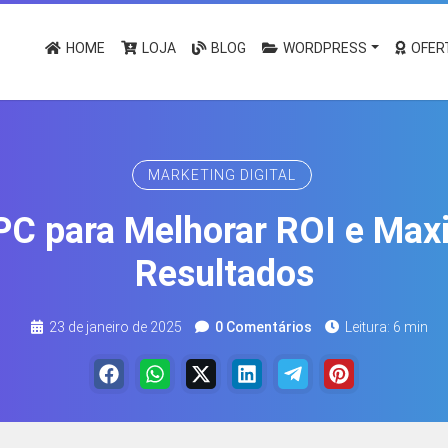
HOME
LOJA
BLOG
WORDPRESS
OFER
MARKETING DIGITAL
PC para Melhorar ROI e Max
Resultados
23 de janeiro de 2025
0 Comentários
Leitura: 6 min