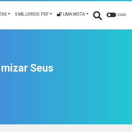
TAS
5 MIL LIVROS .PDF
LIMA MOTA
DARK
imizar Seus