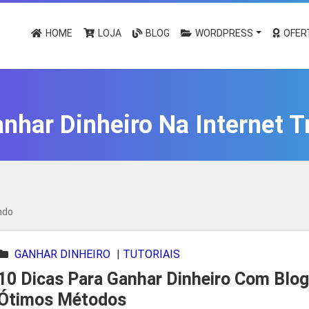
HOME
LOJA
BLOG
WORDPRESS
OFER
nhar Dinheiro Na Internet 
ndo
GANHAR DINHEIRO
|
TUTORIAIS
10 Dicas Para Ganhar Dinheiro Com Blog
Ótimos Métodos