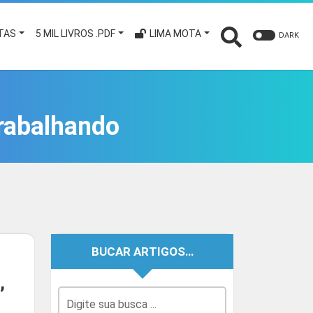
TAS
5 MIL LIVROS .PDF
LIMA MOTA
DARK
Trabalhando
BUCAR ARTIGOS…
,