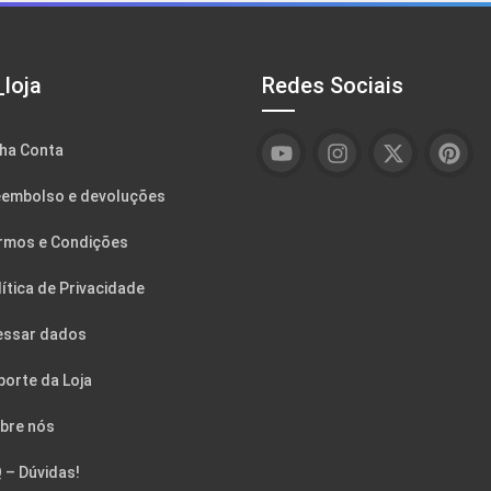
loja
Redes Sociais
ha Conta
embolso e devoluções
rmos e Condições
ítica de Privacidade
essar dados
porte da Loja
bre nós
 – Dúvidas!