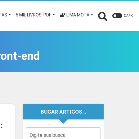
TAS
5 MIL LIVROS .PDF
LIMA MOTA
DARK
ront-end
BUCAR ARTIGOS…
: