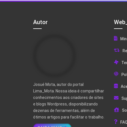
Autor
Web_
Min
Re
Te
Pol
Josué Mota, autor do portal
Ac
Lima_Mota. Nossa ideia é compartilhar
conhecimentos aos criadores de sites
Su
e blogs Wordpress, disponibilizando
So
dezenas de ferramentas, além de
ótimos artigos para facilitar o trabalho.
FAQ