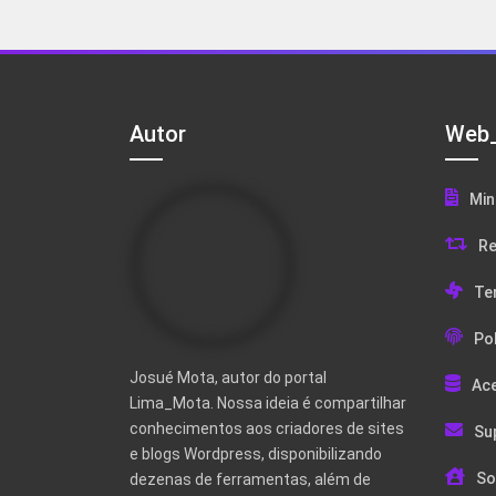
Autor
Web_
Min
Re
Te
Pol
Josué Mota, autor do portal
Ac
Lima_Mota. Nossa ideia é compartilhar
conhecimentos aos criadores de sites
Su
e blogs Wordpress, disponibilizando
So
dezenas de ferramentas, além de