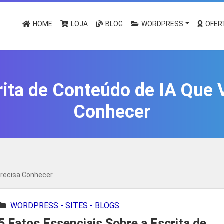
HOME
LOJA
BLOG
WORDPRESS
OFER
rita de Conteúdo de IA Que 
Conhecer
Precisa Conhecer
WORDPRESS - SITES - BLOGS
5 Fatos Essenciais Sobre a Escrita de