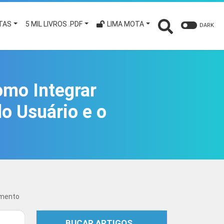
TAS
5 MIL LIVROS .PDF
LIMA MOTA
DARK
omo Integrar
do Usuário e o
amento
BUCAR ARTIGOS…