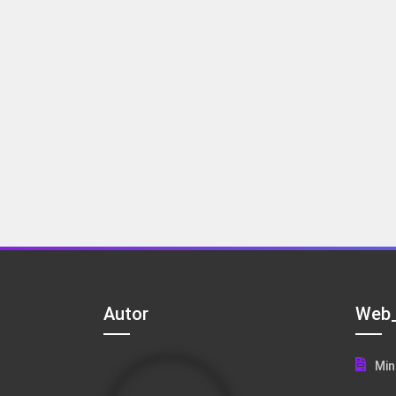
Autor
Web_
Min