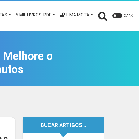
TAS
5 MIL LIVROS .PDF
LIMA MOTA
DARK
 Melhore o
nutos
BUCAR ARTIGOS…
e o