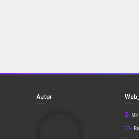
Autor
Web_
Min
Re