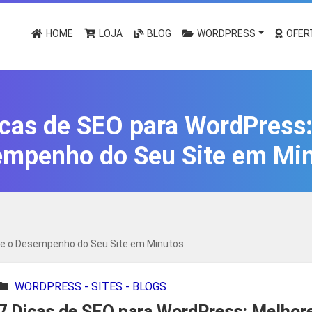
HOME
LOJA
BLOG
WORDPRESS
OFER
cas de SEO para WordPress:
mpenho do Seu Site em Mi
re o Desempenho do Seu Site em Minutos
WORDPRESS - SITES - BLOGS
7 Dicas de SEO para WordPress: Melhor