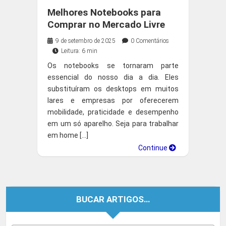
EM DESTAQUE
Melhores Notebooks para
Comprar no Mercado Livre
9 de setembro de 2025
0 Comentários
Leitura: 6 min
Os notebooks se tornaram parte
essencial do nosso dia a dia. Eles
substituíram os desktops em muitos
lares e empresas por oferecerem
mobilidade, praticidade e desempenho
em um só aparelho. Seja para trabalhar
em home […]
Continue
BUCAR ARTIGOS…