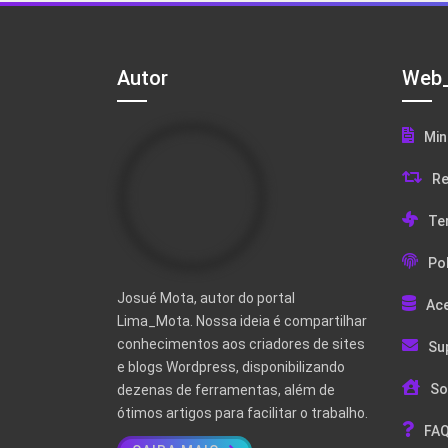
Autor
Web_
Min
Re
Te
Pol
Josué Mota, autor do portal
Ac
Lima_Mota. Nossa ideia é compartilhar
conhecimentos aos criadores de sites
Su
e blogs Wordpress, disponibilizando
So
dezenas de ferramentas, além de
ótimos artigos para facilitar o trabalho.
FAQ