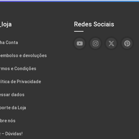
loja
Redes Sociais
ha Conta
embolso e devoluções
rmos e Condições
ítica de Privacidade
essar dados
porte da Loja
bre nós
 – Dúvidas!