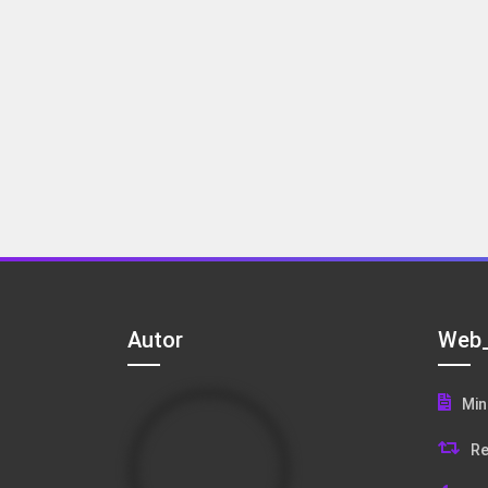
Autor
Web_
Min
Re