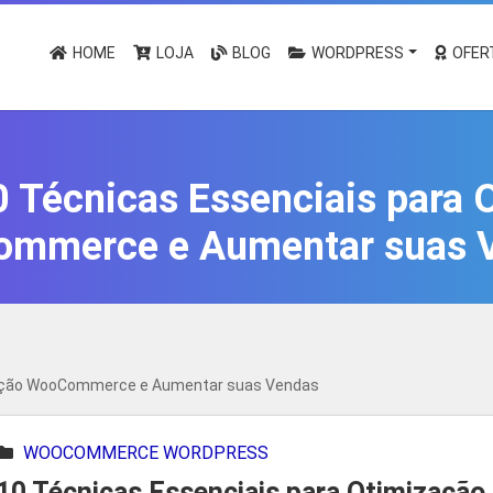
HOME
LOJA
BLOG
WORDPRESS
OFER
0 Técnicas Essenciais para 
mmerce e Aumentar suas 
ização WooCommerce e Aumentar suas Vendas
WOOCOMMERCE WORDPRESS
10 Técnicas Essenciais para Otimização