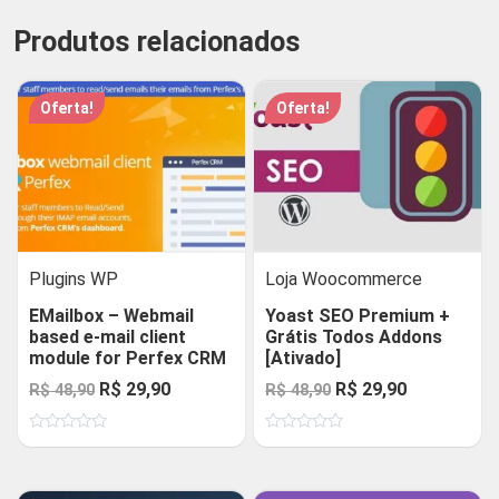
Produtos relacionados
Oferta!
Oferta!
Plugins WP
Loja Woocommerce
EMailbox – Webmail
Yoast SEO Premium +
based e-mail client
Grátis Todos Addons
module for Perfex CRM
[Ativado]
O
O
O
O
R$
29,90
R$
29,90
R$
48,90
R$
48,90
preço
preço
preço
preço
Avaliação
Avaliação
original
atual
original
atual
0
0
de
de
era:
é:
era:
é:
5
5