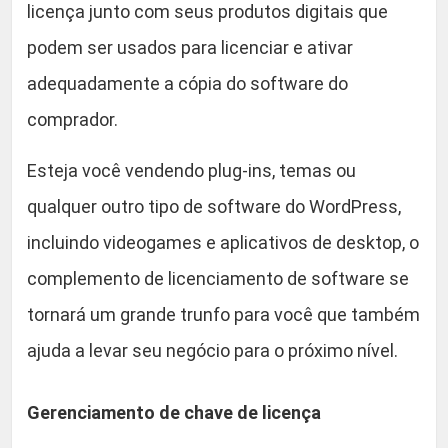
a
licença junto com seus produtos digitais que
9
s
podem ser usados ​​para licenciar e ativar
y
.
adequadamente a cópia do software do
D
i
comprador.
g
i
Esteja você vendendo plug-ins, temas ou
t
qualquer outro tipo de software do WordPress,
a
incluindo videogames e aplicativos de desktop, o
l
D
complemento de licenciamento de software se
o
tornará um grande trunfo para você que também
w
ajuda a levar seu negócio para o próximo nível.
n
l
o
Gerenciamento de chave de licença
a