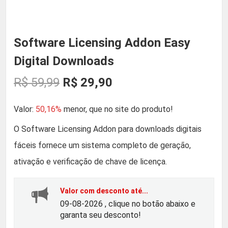
Software Licensing Addon Easy
Digital Downloads
O
O
R$
59,99
R$
29,90
p
p
Valor:
50,16%
menor, que no site do produto!
r
r
O Software Licensing Addon para downloads digitais
fáceis fornece um sistema completo de geração,
e
e
ativação e verificação de chave de licença.
ç
ç
Valor com desconto até...
o
o
09-08-2026 , clique no botão abaixo e
garanta seu desconto!