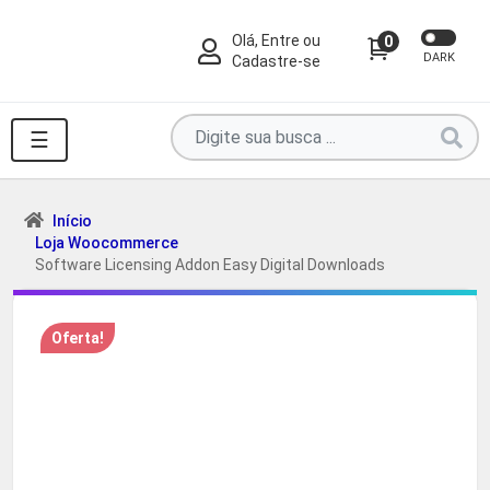
Olá, Entre ou
0
DARK
Cadastre-se
Pesquise
☰
por
produtos
aqui
Início
Loja Woocommerce
...
Software Licensing Addon Easy Digital Downloads
Oferta!