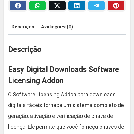
e
a
2
L
i
:
9
Descrição
Avaliações (0)
c
R
,
e
n
Descrição
$
9
s
i
0
Easy Digital Downloads Software
n
g
Licensing Addon
5
.
A
O Software Licensing Addon para downloads
d
9
d
digitais fáceis fornece um sistema completo de
,
o
geração, ativação e verificação de chave de
n
9
licença. Ele permite que você forneça chaves de
E