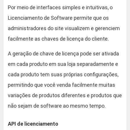
d
Por meio de interfaces simples e intuitivas, o
s
Licenciamento de Software permite que os
q
u
administradores do site visualizem e gerenciem
a
facilmente as chaves de licença do cliente.
n
t
A geração de chave de licença pode ser ativada
i
em cada produto em sua loja separadamente e
d
cada produto tem suas próprias configurações,
a
d
permitindo que você venda facilmente muitas
e
variações de produtos diferentes e produtos que
não sejam de software ao mesmo tempo.
API de licenciamento