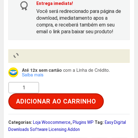
o
a
Entrega imediata!
Você será redirecionado para página de
r
t
download, imediatamento apos a
compra, e receberá também em seu
i
u
email o link para baixar seu produto!
g
a
i
l
Até 12x sem cartão
com a Linha de Crédito.
n
é
Saiba mais
S
a
:
o
ADICIONAR AO CARRINHO
f
l
R
t
e
$
w
Categorias:
Loja Woocommerce
,
Plugins WP
Tag:
Easy Digital
a
Downloads Software Licensing Addon
r
r