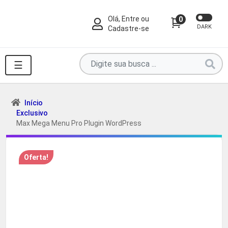
Olá, Entre ou
0
DARK
Cadastre-se
Pesquise
☰
por
produtos
aqui
Início
Exclusivo
...
Max Mega Menu Pro Plugin WordPress
Oferta!