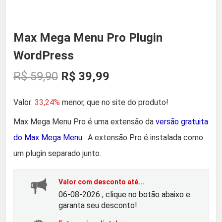
Max Mega Menu Pro Plugin
WordPress
O
O
R$
59,90
R$
39,99
p
p
Valor:
33,24%
menor, que no site do produto!
r
r
Max Mega Menu Pro é uma extensão da
versão gratuita
do Max Mega Menu
. A extensão Pro é instalada como
e
e
um plugin separado junto.
ç
ç
Valor com desconto até...
o
o
06-08-2026 , clique no botão abaixo e
garanta seu desconto!
o
a