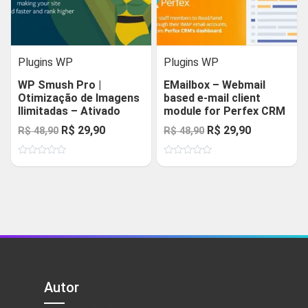
Plugins WP
Plugins WP
WP Smush Pro |
EMailbox – Webmail
Otimização de Imagens
based e-mail client
Ilimitadas – Ativado
module for Perfex CRM
O
O
O
O
R$
29,90
R$
29,90
R$
48,90
R$
48,90
preço
preço
preço
preço
Avaliação
Avaliação
original
atual
original
atual
0
0
de
de
era:
é:
era:
é:
5
5
R$ 48,90.
R$ 29,90.
R$ 48,90.
R$ 29,90.
Autor