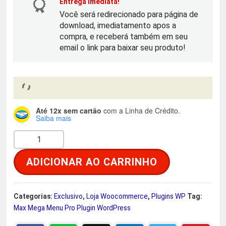
Entrega imediata!
Você será redirecionado para página de
r
t
download, imediatamento apos a
compra, e receberá também em seu
i
u
email o link para baixar seu produto!
g
a
i
l
Até 12x sem cartão
com a Linha de Crédito.
n
é
Saiba mais
M
a
:
a
ADICIONAR AO CARRINHO
x
l
R
M
e
$
e
Categorias:
Exclusivo
,
Loja Woocommerce
,
Plugins WP
Tag:
g
Max Mega Menu Pro Plugin WordPress
r
a