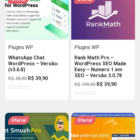
Plugins WP
Plugins WP
WhatsApp Chat
Rank Math Pro –
WordPress – Versão:
WordPress SEO Made
(v3.6.8)
Easy – Numero 1 em
SEO – Versão 3.0.78
O
O
R$
39,90
R$
48,90
O
O
R$
39,90
R$
199,90
preço
preço
preço
preço
Avaliação
original
atual
0
Avaliação
original
atual
de
era:
é:
0
5
de
era:
é:
R$ 48,90.
R$ 39,90.
5
R$ 199,90.
R$ 39,90.
Oferta!
Oferta!