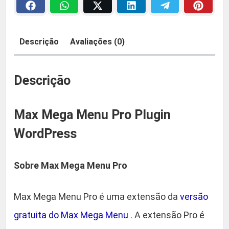
M
a
3
e
n
:
9
Descrição
Avaliações (0)
u
R
,
P
r
Descrição
$
9
o
P
9
Max Mega Menu Pro Plugin
l
u
WordPress
5
.
g
i
9
Sobre Max Mega Menu Pro
n
,
W
Max Mega Menu Pro é uma extensão da
versão
o
9
r
gratuita do Max Mega Menu
. A extensão Pro é
d