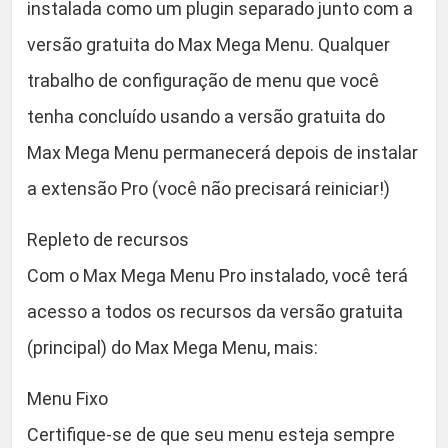
0
instalada como um plugin separado junto com a
P
versão gratuita do Max Mega Menu. Qualquer
r
.
e
trabalho de configuração de menu que você
s
tenha concluído usando a versão gratuita do
s
Max Mega Menu permanecerá depois de instalar
q
u
a extensão Pro (você não precisará reiniciar!)
a
n
Repleto de recursos
t
Com o Max Mega Menu Pro instalado, você terá
i
acesso a todos os recursos da versão gratuita
d
a
(principal) do Max Mega Menu, mais:
d
Menu Fixo
e
Certifique-se de que seu menu esteja sempre