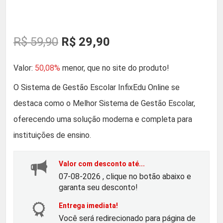
O
O
R$
59,90
R$
29,90
p
p
Valor:
50,08%
menor, que no site do produto!
r
r
O Sistema de Gestão Escolar InfixEdu Online se
destaca como o Melhor Sistema de Gestão Escolar,
e
e
oferecendo uma solução moderna e completa para
ç
ç
instituições de ensino.
o
o
Valor com desconto até...
07-08-2026 , clique no botão abaixo e
o
a
garanta seu desconto!
Entrega imediata!
r
t
Você será redirecionado para página de