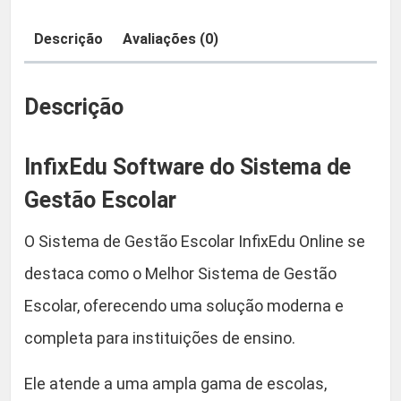
:
9
d
e
Descrição
Avaliações (0)
R
,
$
9
Descrição
0
InfixEdu Software do Sistema de
5
.
Gestão Escolar
9
O Sistema de Gestão Escolar InfixEdu Online se
,
destaca como o Melhor Sistema de Gestão
9
Escolar, oferecendo uma solução moderna e
completa para instituições de ensino.
0
Ele atende a uma ampla gama de escolas,
.