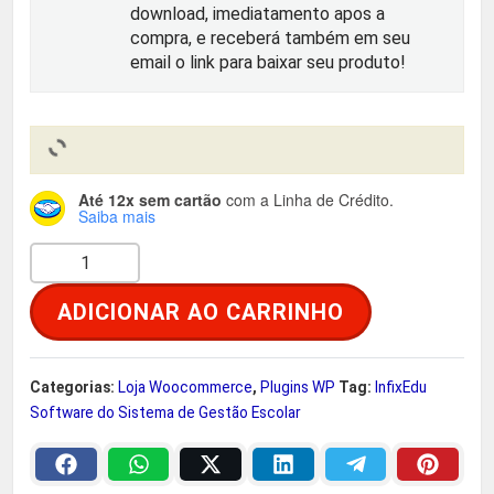
download, imediatamento apos a
i
u
compra, e receberá também em seu
email o link para baixar seu produto!
g
a
i
l
n
é
Até 12x sem cartão
com a Linha de Crédito.
Saiba mais
a
:
Q
l
R
u
ADICIONAR AO CARRINHO
a
e
$
n
t
r
Categorias:
Loja Woocommerce
,
Plugins WP
Tag:
InfixEdu
i
Software do Sistema de Gestão Escolar
d
a
2
a