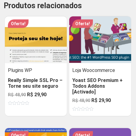
Produtos relacionados
Oferta!
Oferta!
Plugins WP
Loja Woocommerce
Really Simple SSL Pro –
Yoast SEO Premium +
Torne seu site seguro
Todos Addons
[Activado]
O
O
R$
29,90
R$
48,90
O
O
R$
29,90
R$
48,90
preço
preço
preço
preço
Avaliação
original
atual
0
Avaliação
original
atual
de
era:
é:
0
5
de
era:
é:
R$ 48,90.
R$ 29,90.
5
R$ 48,90.
R$ 29,90.
Oferta!
Oferta!