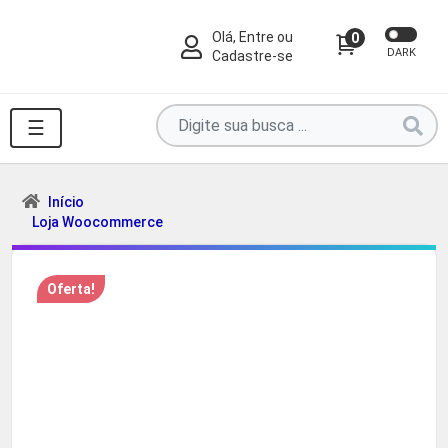
Olá, Entre ou
0
DARK
Cadastre-se
Pesquise
☰
por
produtos
aqui
Início
Loja Woocommerce
...
Oferta!