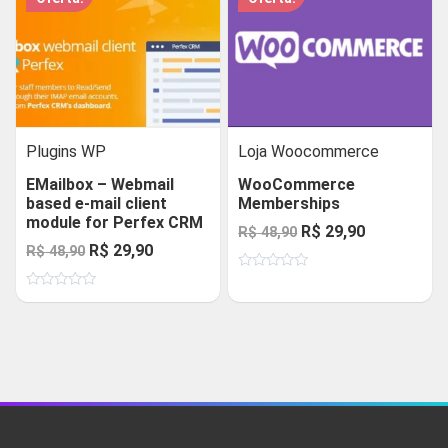
Plugins WP
Loja Woocommerce
EMailbox – Webmail
WooCommerce
based e-mail client
Memberships
module for Perfex CRM
O
O
R$
29,90
R$
48,90
O
O
R$
29,90
R$
48,90
preço
preço
preço
preço
Avaliação
original
atual
0
Avaliação
original
atual
de
era:
é:
0
5
de
era:
é:
R$ 48,90.
R$ 29,90.
5
R$ 48,90.
R$ 29,90.