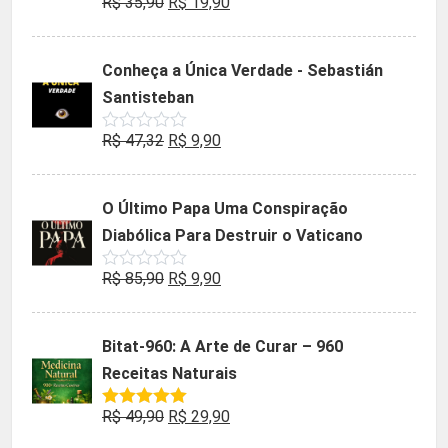
O
O
R$
35,90
R$
19,90
Avaliação
0
preço
preço
de
5
original
atual
Conheça a Única Verdade - Sebastián
era:
é:
Santisteban
R$ 35,90.
R$ 19,90.
O
O
R$
47,32
R$
9,90
Avaliação
0
preço
preço
de
5
original
atual
O Último Papa Uma Conspiração
era:
é:
Diabólica Para Destruir o Vaticano
R$ 47,32.
R$ 9,90.
O
O
R$
85,90
R$
9,90
Avaliação
0
preço
preço
de
5
original
atual
Bitat-960: A Arte de Curar – 960
era:
é:
Receitas Naturais
R$ 85,90.
R$ 9,90.
O
O
R$
49,90
R$
29,90
Avaliação
5.00
de 5
preço
preço