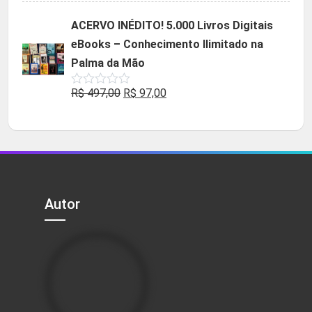
original
atual
ACERVO INÉDITO! 5.000 Livros Digitais
era:
é:
eBooks – Conhecimento Ilimitado na
R$ 49,90.
R$ 29,90.
Palma da Mão
O
O
R$
497,00
R$
97,00
Avaliação
0
preço
preço
de
5
original
atual
era:
é:
R$ 497,00.
R$ 97,00.
Autor