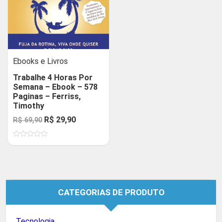
Ebooks e Livros
Trabalhe 4 Horas Por
Semana – Ebook – 578
Paginas – Ferriss,
Timothy
O
O
R$
29,90
R$
69,90
preço
preço
Avaliação
original
atual
0
de
era:
é:
5
R$ 69,90.
R$ 29,90.
CATEGORIAS DE PRODUTO
Tecnologia