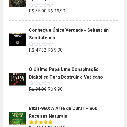
O
O
R$
35,90
R$
19,90
Avaliação
0
preço
preço
de
5
original
atual
Conheça a Única Verdade - Sebastián
era:
é:
Santisteban
R$ 35,90.
R$ 19,90.
O
O
R$
47,32
R$
9,90
Avaliação
0
preço
preço
de
5
original
atual
O Último Papa Uma Conspiração
era:
é:
Diabólica Para Destruir o Vaticano
R$ 47,32.
R$ 9,90.
O
O
R$
85,90
R$
9,90
Avaliação
0
preço
preço
de
5
original
atual
Bitat-960: A Arte de Curar – 960
era:
é:
Receitas Naturais
R$ 85,90.
R$ 9,90.