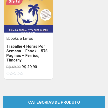
Oferta!
Ebooks e Livros
Trabalhe 4 Horas Por
Semana – Ebook – 578
Paginas – Ferriss,
Timothy
O
O
R$
29,90
R$
69,90
preço
preço
Avaliação
original
atual
0
de
era:
é:
5
R$ 69,90.
R$ 29,90.
CATEGORIAS DE PRODUTO