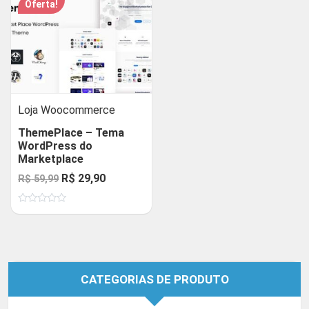
Oferta!
Loja Woocommerce
ThemePlace – Tema
WordPress do
Marketplace
O
O
R$
29,90
R$
59,99
preço
preço
Avaliação
original
atual
0
de
era:
é:
5
R$ 59,99.
R$ 29,90.
CATEGORIAS DE PRODUTO