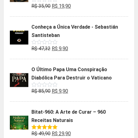
O
O
R$
35,90
R$
19,90
Avaliação
0
preço
preço
de
5
original
atual
Conheça a Única Verdade - Sebastián
era:
é:
Santisteban
R$ 35,90.
R$ 19,90.
O
O
R$
47,32
R$
9,90
Avaliação
0
preço
preço
de
5
original
atual
O Último Papa Uma Conspiração
era:
é:
Diabólica Para Destruir o Vaticano
R$ 47,32.
R$ 9,90.
O
O
R$
85,90
R$
9,90
Avaliação
0
preço
preço
de
5
original
atual
Bitat-960: A Arte de Curar – 960
era:
é:
Receitas Naturais
R$ 85,90.
R$ 9,90.
O
O
R$
49,90
R$
29,90
Avaliação