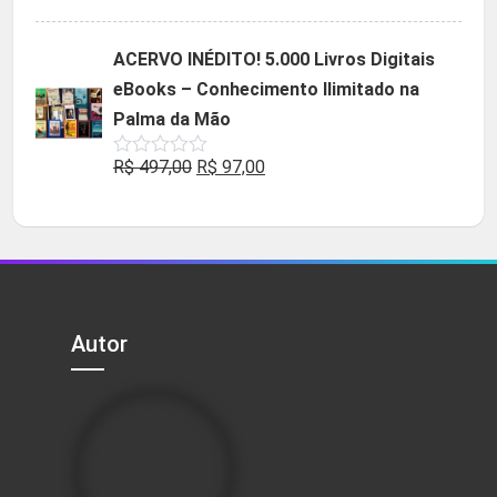
5.00
de 5
preço
preço
original
atual
ACERVO INÉDITO! 5.000 Livros Digitais
era:
é:
eBooks – Conhecimento Ilimitado na
R$ 49,90.
R$ 29,90.
Palma da Mão
O
O
R$
497,00
R$
97,00
Avaliação
0
preço
preço
de
5
original
atual
era:
é:
R$ 497,00.
R$ 97,00.
Autor