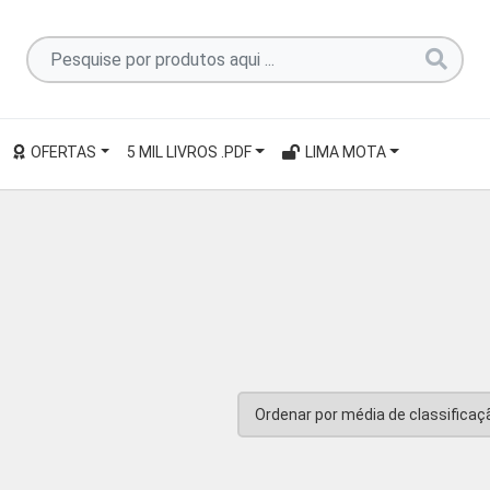
Pesquise
por
produtos
aqui
OFERTAS
5 MIL LIVROS .PDF
LIMA MOTA
...