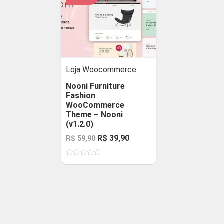
Loja Woocommerce
Nooni Furniture
Fashion
WooCommerce
Theme – Nooni
(v1.2.0)
O
O
R$
39,90
R$
59,90
preço
preço
Avaliação
original
atual
0
de
era:
é:
5
R$ 59,90.
R$ 39,90.