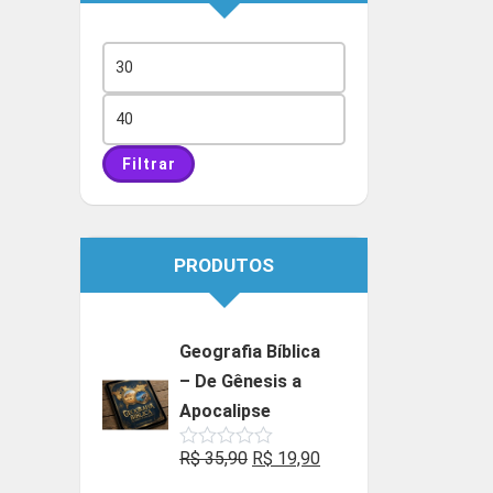
Preço
mínimo
Preço
máximo
Filtrar
PRODUTOS
Geografia Bíblica
– De Gênesis a
Apocalipse
O
O
R$
35,90
R$
19,90
Avaliação
0
preço
preço