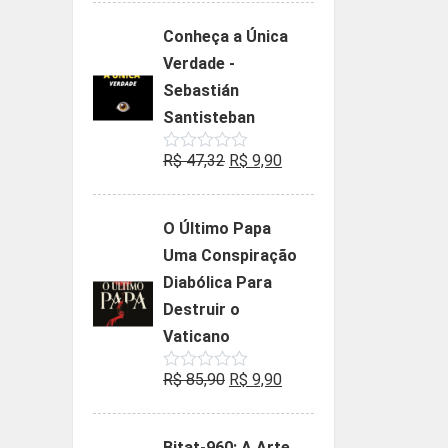
de
5
original
atual
Conheça a Única
era:
é:
Verdade -
R$ 35,90.
R$ 19,90.
Sebastián
Santisteban
O
O
R$
47,32
R$
9,90
Avaliação
0
preço
preço
de
5
original
atual
O Último Papa
era:
é:
Uma Conspiração
R$ 47,32.
R$ 9,90.
Diabólica Para
Destruir o
Vaticano
O
O
R$
85,90
R$
9,90
Avaliação
0
preço
preço
de
5
original
atual
Bitat-960: A Arte