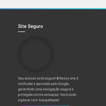
era:
é:
R$ 497,00.
R$ 97,00.
Site Seguro
Seu acesso está seguro! 🔒 Nosso site é
verificado e aprovado pelo Google,
garantindo uma navegação segura e
protegida contra ameaças. Você pode
explorar com tranquilidade!