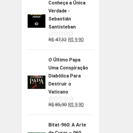
Conheça a Única
era:
é:
Verdade -
R$ 35,90.
R$ 19,90.
Sebastián
Santisteban
O
O
R$
47,32
R$
9,90
Avaliação
0
preço
preço
de
5
original
atual
O Último Papa
era:
é:
Uma Conspiração
R$ 47,32.
R$ 9,90.
Diabólica Para
Destruir o
Vaticano
O
O
R$
85,90
R$
9,90
Avaliação
0
preço
preço
de
5
original
atual
Bitat-960: A Arte
era:
é:
de Curar – 960