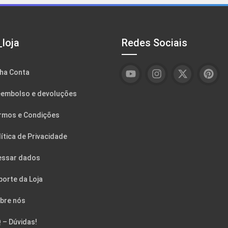
loja
Redes Sociais
ha Conta
embolso e devoluções
rmos e Condições
ítica de Privacidade
essar dados
porte da Loja
bre nós
 – Dúvidas!