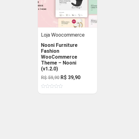
Loja Woocommerce
Nooni Furniture
Fashion
WooCommerce
Theme – Nooni
(v1.2.0)
O
O
R$
39,90
R$
59,90
preço
preço
Avaliação
original
atual
0
de
era:
é:
5
R$ 59,90.
R$ 39,90.