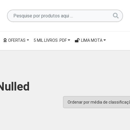
Pesquise
por
produtos
aqui
OFERTAS
5 MIL LIVROS .PDF
LIMA MOTA
...
ulled