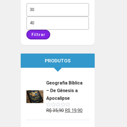
Preço
mínimo
Preço
máximo
Filtrar
PRODUTOS
Geografia Bíblica
– De Gênesis a
Apocalipse
O
O
R$
35,90
R$
19,90
Avaliação
0
preço
preço
de
5
original
atual