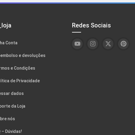
loja
Redes Sociais
ha Conta
embolso e devoluções
rmos e Condições
ítica de Privacidade
essar dados
porte da Loja
bre nós
 – Dúvidas!