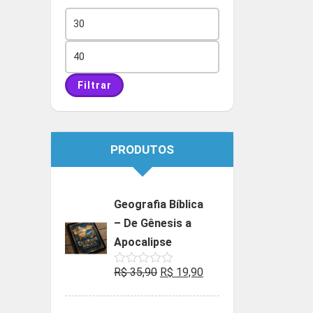
Preço
mínimo
Preço
máximo
Filtrar
PRODUTOS
Geografia Bíblica
– De Gênesis a
Apocalipse
O
O
R$
35,90
R$
19,90
Avaliação
0
preço
preço
de
5
original
atual