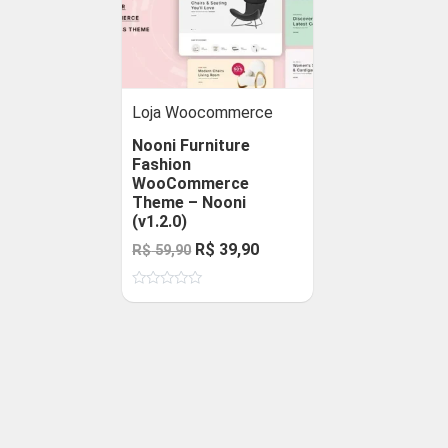
Loja Woocommerce
Nooni Furniture
Fashion
WooCommerce
Theme – Nooni
(v1.2.0)
O
O
R$
39,90
R$
59,90
preço
preço
Avaliação
original
atual
0
de
era:
é:
5
R$ 59,90.
R$ 39,90.