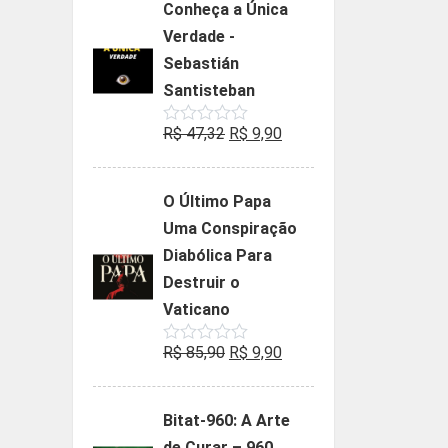
Conheça a Única
era:
é:
Verdade -
R$ 35,90.
R$ 19,90.
Sebastián
Santisteban
O
O
R$
47,32
R$
9,90
Avaliação
0
preço
preço
de
5
original
atual
O Último Papa
era:
é:
Uma Conspiração
R$ 47,32.
R$ 9,90.
Diabólica Para
Destruir o
Vaticano
O
O
R$
85,90
R$
9,90
Avaliação
0
preço
preço
de
5
original
atual
Bitat-960: A Arte
era:
é:
de Curar – 960