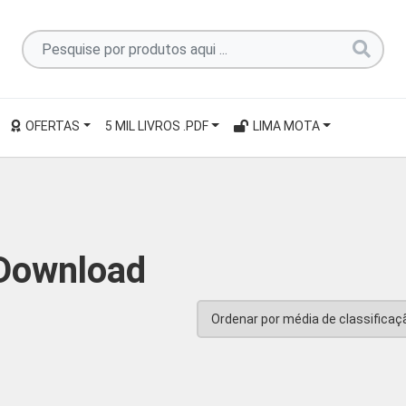
Pesquise
por
produtos
aqui
OFERTAS
5 MIL LIVROS .PDF
LIMA MOTA
...
Download