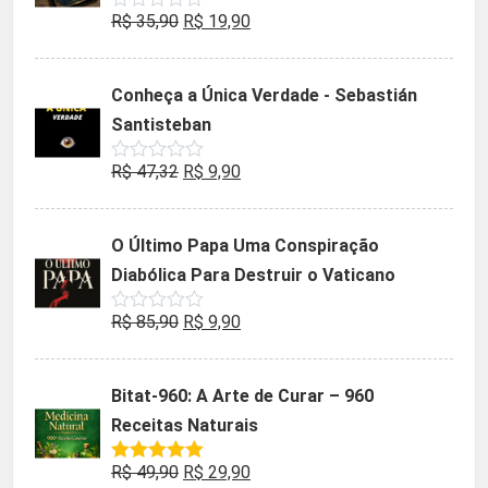
O
O
R$
35,90
R$
19,90
Avaliação
0
preço
preço
de
5
original
atual
Conheça a Única Verdade - Sebastián
era:
é:
Santisteban
R$ 35,90.
R$ 19,90.
O
O
R$
47,32
R$
9,90
Avaliação
0
preço
preço
de
5
original
atual
O Último Papa Uma Conspiração
era:
é:
Diabólica Para Destruir o Vaticano
R$ 47,32.
R$ 9,90.
O
O
R$
85,90
R$
9,90
Avaliação
0
preço
preço
de
5
original
atual
Bitat-960: A Arte de Curar – 960
era:
é:
Receitas Naturais
R$ 85,90.
R$ 9,90.
O
O
R$
49,90
R$
29,90
Avaliação