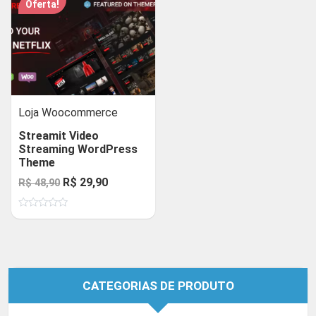
Oferta!
Loja Woocommerce
Streamit Video
Streaming WordPress
Theme
O
O
R$
29,90
R$
48,90
preço
preço
Avaliação
original
atual
0
de
era:
é:
5
R$ 48,90.
R$ 29,90.
CATEGORIAS DE PRODUTO