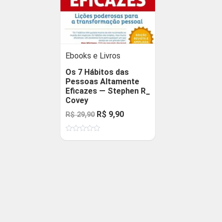
Ebooks e Livros
Os 7 Hábitos das
Pessoas Altamente
Eficazes — Stephen R_
Covey
O
O
R$
9,90
R$
29,90
preço
preço
Avaliação
original
atual
0
de
era:
é:
5
R$ 29,90.
R$ 9,90.