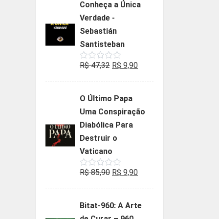
Conheça a Única
era:
é:
Verdade -
R$ 35,90.
R$ 19,90.
Sebastián
Santisteban
O
O
R$
47,32
R$
9,90
Avaliação
0
preço
preço
de
5
original
atual
O Último Papa
era:
é:
Uma Conspiração
R$ 47,32.
R$ 9,90.
Diabólica Para
Destruir o
Vaticano
O
O
R$
85,90
R$
9,90
Avaliação
0
preço
preço
de
5
original
atual
Bitat-960: A Arte
era:
é:
de Curar – 960