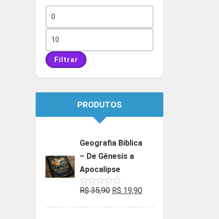
Preço
mínimo
Preço
máximo
Filtrar
PRODUTOS
Geografia Bíblica
– De Gênesis a
Apocalipse
O
O
R$
35,90
R$
19,90
Avaliação
0
preço
preço
de
5
original
atual