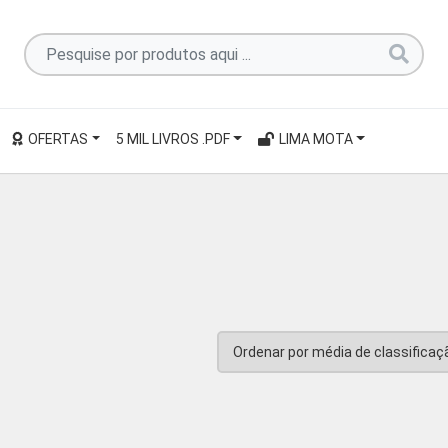
Pesquise
por
produtos
aqui
OFERTAS
5 MIL LIVROS .PDF
LIMA MOTA
...