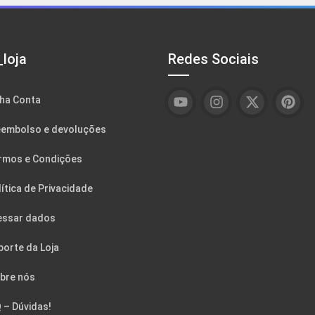
loja
Redes Sociais
ha Conta
embolso e devoluções
rmos e Condições
ítica de Privacidade
essar dados
porte da Loja
bre nós
 – Dúvidas!