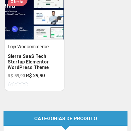
Oferta!
Loja Woocommerce
Sierra SaaS Tech
Startup Elementor
WordPress Theme
O
O
R$
29,90
R$
59,90
preço
preço
Avaliação
original
atual
0
de
era:
é:
5
R$ 59,90.
R$ 29,90.
CATEGORIAS DE PRODUTO