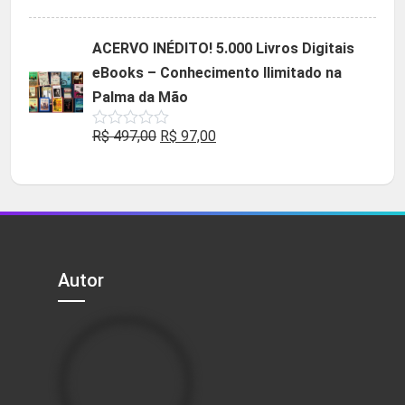
5.00
de 5
preço
preço
original
atual
ACERVO INÉDITO! 5.000 Livros Digitais
era:
é:
eBooks – Conhecimento Ilimitado na
R$ 49,90.
R$ 29,90.
Palma da Mão
O
O
R$
497,00
R$
97,00
Avaliação
0
preço
preço
de
5
original
atual
era:
é:
R$ 497,00.
R$ 97,00.
Autor