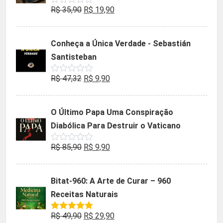
O
O
R$
35,90
R$
19,90
Avaliação
0
preço
preço
de
5
original
atual
Conheça a Única Verdade - Sebastián
era:
é:
Santisteban
R$ 35,90.
R$ 19,90.
O
O
R$
47,32
R$
9,90
Avaliação
0
preço
preço
de
5
original
atual
O Último Papa Uma Conspiração
era:
é:
Diabólica Para Destruir o Vaticano
R$ 47,32.
R$ 9,90.
O
O
R$
85,90
R$
9,90
Avaliação
0
preço
preço
de
5
original
atual
Bitat-960: A Arte de Curar – 960
era:
é:
Receitas Naturais
R$ 85,90.
R$ 9,90.
O
O
R$
49,90
R$
29,90
Avaliação