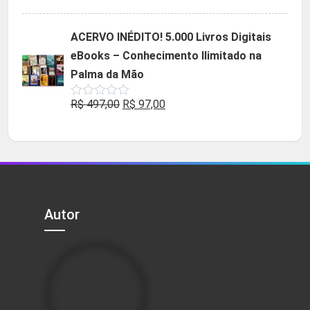
5.00
de 5
preço
preço
original
atual
ACERVO INÉDITO! 5.000 Livros Digitais
era:
é:
eBooks – Conhecimento Ilimitado na
R$ 49,90.
R$ 29,90.
Palma da Mão
O
O
R$
497,00
R$
97,00
Avaliação
0
preço
preço
de
5
original
atual
era:
é:
R$ 497,00.
R$ 97,00.
Autor