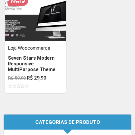
Oferta!
Loja Woocommerce
Seven Stars Modern
Responsive
MultiPurpose Theme
O
O
R$
29,90
R$
59,90
preço
preço
Avaliação
original
atual
0
de
era:
é:
5
R$ 59,90.
R$ 29,90.
CATEGORIAS DE PRODUTO