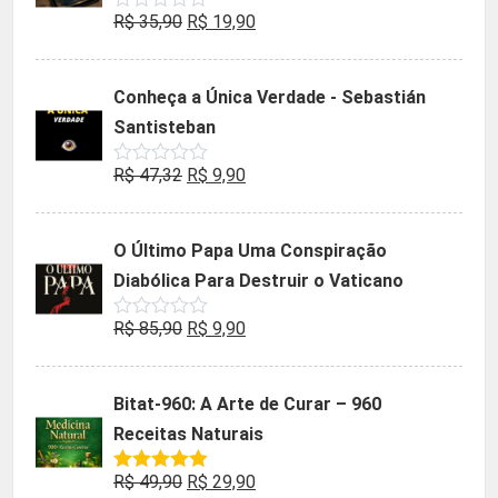
O
O
R$
35,90
R$
19,90
Avaliação
0
preço
preço
de
5
original
atual
Conheça a Única Verdade - Sebastián
era:
é:
Santisteban
R$ 35,90.
R$ 19,90.
O
O
R$
47,32
R$
9,90
Avaliação
0
preço
preço
de
5
original
atual
O Último Papa Uma Conspiração
era:
é:
Diabólica Para Destruir o Vaticano
R$ 47,32.
R$ 9,90.
O
O
R$
85,90
R$
9,90
Avaliação
0
preço
preço
de
5
original
atual
Bitat-960: A Arte de Curar – 960
era:
é:
Receitas Naturais
R$ 85,90.
R$ 9,90.
O
O
R$
49,90
R$
29,90
Avaliação