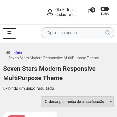
Olá, Entre ou
0
DARK
Cadastre-se
Pesquise
☰
por
produtos
aqui
Início
Seven Stars Modern Responsive MultiPurpose Theme
...
Seven Stars Modern Responsive
MultiPurpose Theme
Exibindo um único resultado