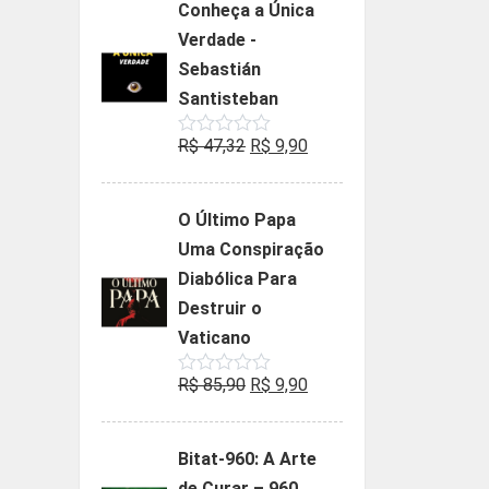
Conheça a Única
era:
é:
Verdade -
R$ 35,90.
R$ 19,90.
Sebastián
Santisteban
O
O
R$
47,32
R$
9,90
Avaliação
0
preço
preço
de
5
original
atual
O Último Papa
era:
é:
Uma Conspiração
R$ 47,32.
R$ 9,90.
Diabólica Para
Destruir o
Vaticano
O
O
R$
85,90
R$
9,90
Avaliação
0
preço
preço
de
5
original
atual
Bitat-960: A Arte
era:
é:
de Curar – 960