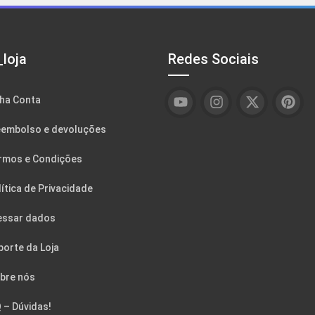
loja
Redes Sociais
ha Conta
embolso e devoluções
rmos e Condições
ítica de Privacidade
essar dados
porte da Loja
bre nós
 – Dúvidas!