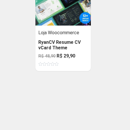
Loja Woocommerce
RyanCV Resume CV
vCard Theme
O
O
R$
29,90
R$
48,90
preço
preço
Avaliação
original
atual
0
de
era:
é:
5
R$ 48,90.
R$ 29,90.