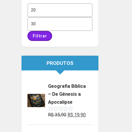
Preço
mínimo
Preço
máximo
Filtrar
PRODUTOS
Geografia Bíblica
– De Gênesis a
Apocalipse
O
O
R$
35,90
R$
19,90
Avaliação
0
preço
preço
de
5
original
atual