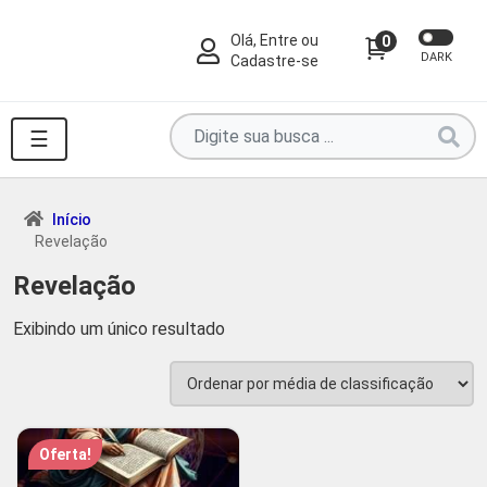
Olá, Entre ou
0
DARK
Cadastre-se
Pesquise
☰
por
produtos
aqui
Início
Revelação
...
Revelação
Exibindo um único resultado
Oferta!