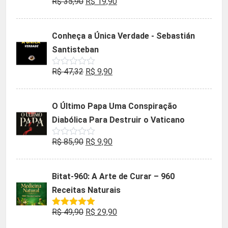
O
O
R$
35,90
R$
19,90
Avaliação
0
preço
preço
de
5
original
atual
Conheça a Única Verdade - Sebastián
era:
é:
Santisteban
R$ 35,90.
R$ 19,90.
O
O
R$
47,32
R$
9,90
Avaliação
0
preço
preço
de
5
original
atual
O Último Papa Uma Conspiração
era:
é:
Diabólica Para Destruir o Vaticano
R$ 47,32.
R$ 9,90.
O
O
R$
85,90
R$
9,90
Avaliação
0
preço
preço
de
5
original
atual
Bitat-960: A Arte de Curar – 960
era:
é:
Receitas Naturais
R$ 85,90.
R$ 9,90.
O
O
R$
49,90
R$
29,90
Avaliação
5.00
de 5
preço
preço