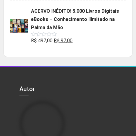
original
atual
ACERVO INÉDITO! 5.000 Livros Digitais
era:
é:
eBooks – Conhecimento Ilimitado na
R$ 49,90.
R$ 29,90.
Palma da Mão
O
O
R$
497,00
R$
97,00
Avaliação
0
preço
preço
de
5
original
atual
era:
é:
R$ 497,00.
R$ 97,00.
Autor