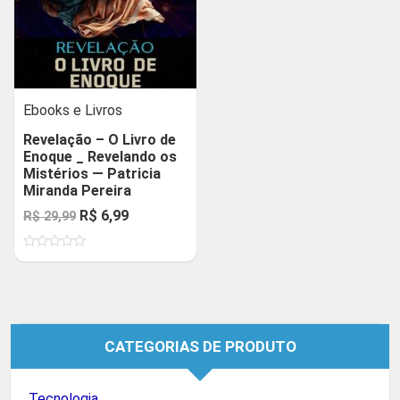
Ebooks e Livros
Revelação – O Livro de
Enoque _ Revelando os
Mistérios — Patricia
Miranda Pereira
O
O
R$
6,99
R$
29,99
preço
preço
Avaliação
original
atual
0
de
era:
é:
5
R$ 29,99.
R$ 6,99.
CATEGORIAS DE PRODUTO
Tecnologia