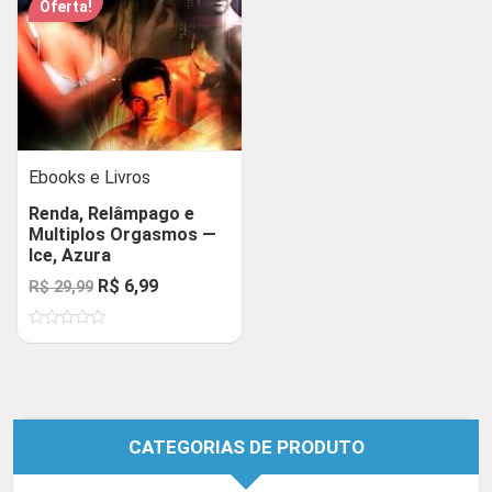
Oferta!
Ebooks e Livros
Renda, Relâmpago e
Multiplos Orgasmos —
Ice, Azura
O
O
R$
6,99
R$
29,99
preço
preço
Avaliação
original
atual
0
de
era:
é:
5
R$ 29,99.
R$ 6,99.
CATEGORIAS DE PRODUTO