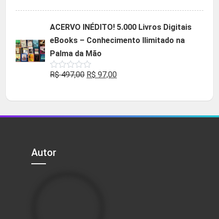
5.00
de 5
preço
preço
original
atual
ACERVO INÉDITO! 5.000 Livros Digitais
era:
é:
eBooks – Conhecimento Ilimitado na
R$ 49,90.
R$ 29,90.
Palma da Mão
O
O
R$
497,00
R$
97,00
Avaliação
0
preço
preço
de
5
original
atual
era:
é:
R$ 497,00.
R$ 97,00.
Autor