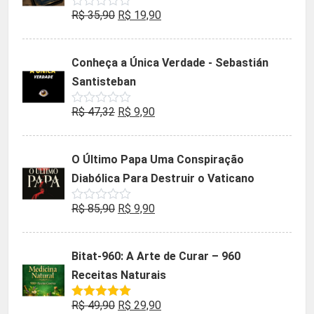
O
O
R$
35,90
R$
19,90
Avaliação
0
preço
preço
de
5
original
atual
Conheça a Única Verdade - Sebastián
era:
é:
Santisteban
R$ 35,90.
R$ 19,90.
O
O
R$
47,32
R$
9,90
Avaliação
0
preço
preço
de
5
original
atual
O Último Papa Uma Conspiração
era:
é:
Diabólica Para Destruir o Vaticano
R$ 47,32.
R$ 9,90.
O
O
R$
85,90
R$
9,90
Avaliação
0
preço
preço
de
5
original
atual
Bitat-960: A Arte de Curar – 960
era:
é:
Receitas Naturais
R$ 85,90.
R$ 9,90.
O
O
R$
49,90
R$
29,90
Avaliação