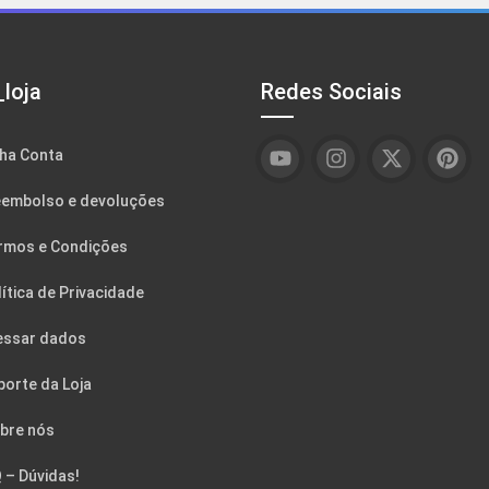
loja
Redes Sociais
ha Conta
embolso e devoluções
rmos e Condições
ítica de Privacidade
essar dados
porte da Loja
bre nós
 – Dúvidas!