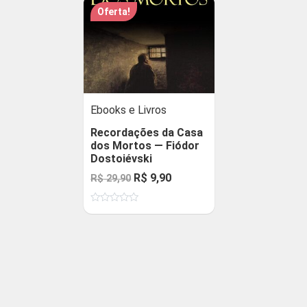
Oferta!
Ebooks e Livros
Recordações da Casa
dos Mortos — Fiódor
Dostoiévski
O
O
R$
9,90
R$
29,90
preço
preço
Avaliação
original
atual
0
de
era:
é:
5
R$ 29,90.
R$ 9,90.