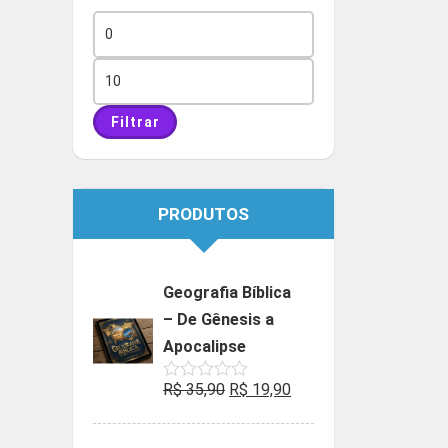
Preço
mínimo
Preço
máximo
Filtrar
PRODUTOS
Geografia Bíblica
– De Gênesis a
Apocalipse
O
O
R$
35,90
R$
19,90
Avaliação
0
preço
preço
de
5
original
atual