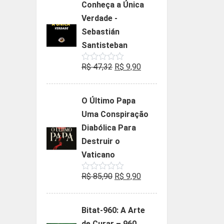
Conheça a Única
era:
é:
Verdade -
R$ 35,90.
R$ 19,90.
Sebastián
Santisteban
O
O
R$
47,32
R$
9,90
Avaliação
0
preço
preço
de
5
original
atual
O Último Papa
era:
é:
Uma Conspiração
R$ 47,32.
R$ 9,90.
Diabólica Para
Destruir o
Vaticano
O
O
R$
85,90
R$
9,90
Avaliação
0
preço
preço
de
5
original
atual
Bitat-960: A Arte
era:
é:
de Curar – 960