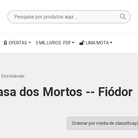
Pesquise
por
produtos
aqui
OFERTAS
5 MIL LIVROS .PDF
LIMA MOTA
...
 Dostoiévski
sa dos Mortos -- Fiódor