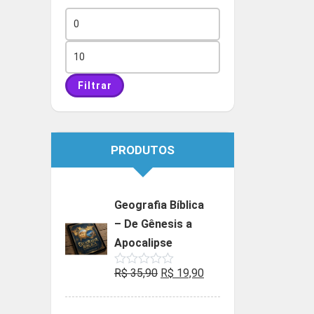
Preço
mínimo
Preço
máximo
Filtrar
PRODUTOS
Geografia Bíblica
– De Gênesis a
Apocalipse
O
O
R$
35,90
R$
19,90
Avaliação
0
preço
preço
de
5
original
atual