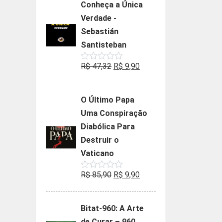
Conheça a Única
era:
é:
Verdade -
R$ 35,90.
R$ 19,90.
Sebastián
Santisteban
O
O
R$
47,32
R$
9,90
Avaliação
0
preço
preço
de
5
original
atual
O Último Papa
era:
é:
Uma Conspiração
R$ 47,32.
R$ 9,90.
Diabólica Para
Destruir o
Vaticano
O
O
R$
85,90
R$
9,90
Avaliação
0
preço
preço
de
5
original
atual
Bitat-960: A Arte
era:
é:
de Curar – 960