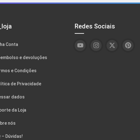
loja
Redes Sociais
ha Conta
embolso e devoluções
rmos e Condições
ítica de Privacidade
essar dados
porte da Loja
bre nós
 – Dúvidas!