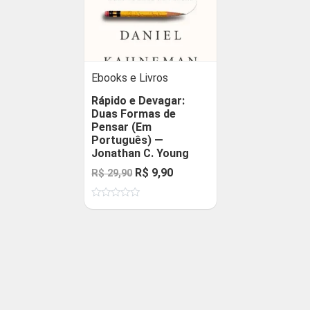
Ebooks e Livros
Rápido e Devagar:
Duas Formas de
Pensar (Em
Português) —
Jonathan C. Young
O
O
R$
9,90
R$
29,90
preço
preço
Avaliação
original
atual
0
de
era:
é:
5
R$ 29,90.
R$ 9,90.