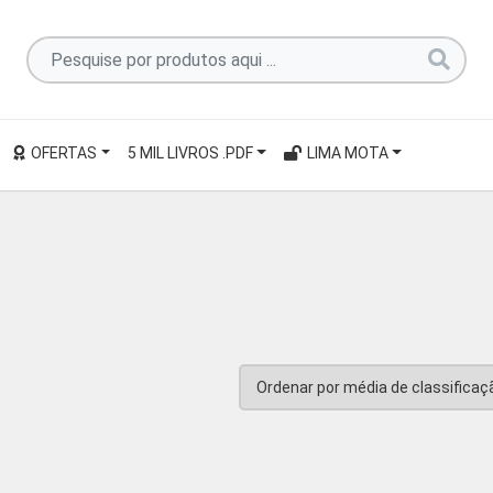
Pesquise
por
produtos
aqui
OFERTAS
5 MIL LIVROS .PDF
LIMA MOTA
...