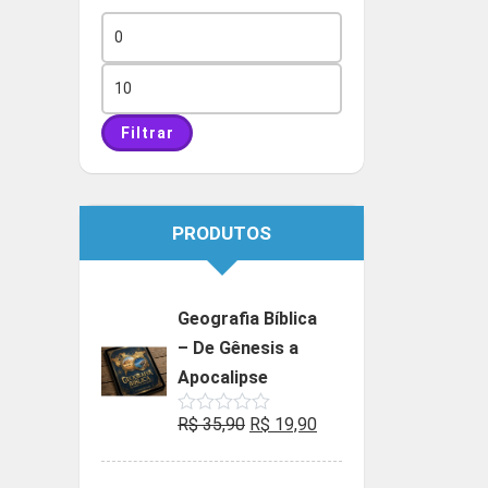
Preço
mínimo
Preço
máximo
Filtrar
PRODUTOS
Geografia Bíblica
– De Gênesis a
Apocalipse
O
O
R$
35,90
R$
19,90
Avaliação
0
preço
preço
de
5
original
atual