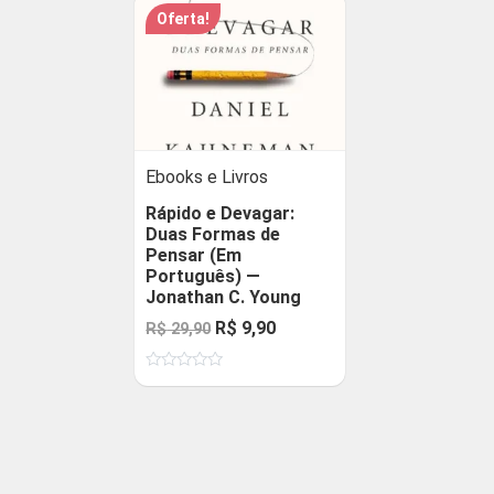
Oferta!
Ebooks e Livros
Rápido e Devagar:
Duas Formas de
Pensar (Em
Português) —
Jonathan C. Young
O
O
R$
9,90
R$
29,90
preço
preço
Avaliação
original
atual
0
de
era:
é:
5
R$ 29,90.
R$ 9,90.