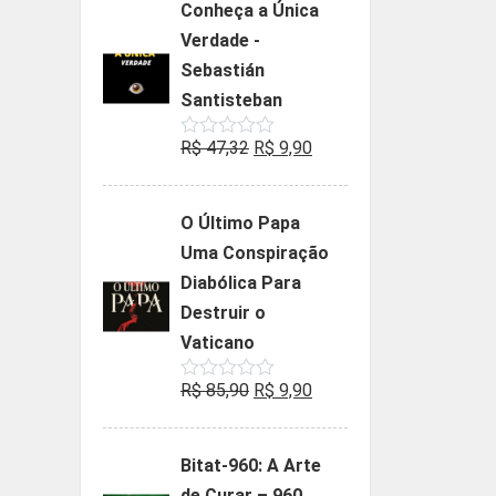
Conheça a Única
era:
é:
Verdade -
R$ 35,90.
R$ 19,90.
Sebastián
Santisteban
O
O
R$
47,32
R$
9,90
Avaliação
0
preço
preço
de
5
original
atual
O Último Papa
era:
é:
Uma Conspiração
R$ 47,32.
R$ 9,90.
Diabólica Para
Destruir o
Vaticano
O
O
R$
85,90
R$
9,90
Avaliação
0
preço
preço
de
5
original
atual
Bitat-960: A Arte
era:
é:
de Curar – 960