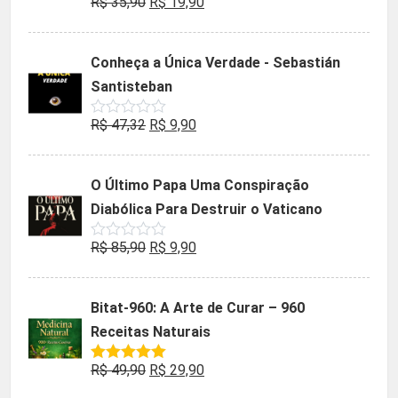
O
O
R$
35,90
R$
19,90
Avaliação
0
preço
preço
de
5
original
atual
Conheça a Única Verdade - Sebastián
era:
é:
Santisteban
R$ 35,90.
R$ 19,90.
O
O
R$
47,32
R$
9,90
Avaliação
0
preço
preço
de
5
original
atual
O Último Papa Uma Conspiração
era:
é:
Diabólica Para Destruir o Vaticano
R$ 47,32.
R$ 9,90.
O
O
R$
85,90
R$
9,90
Avaliação
0
preço
preço
de
5
original
atual
Bitat-960: A Arte de Curar – 960
era:
é:
Receitas Naturais
R$ 85,90.
R$ 9,90.
O
O
R$
49,90
R$
29,90
Avaliação
5.00
de 5
preço
preço