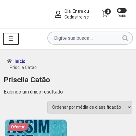
Olá, Entre ou
0
DARK
Cadastre-se
Pesquise
☰
por
produtos
aqui
Início
Priscila Catão
...
Priscila Catão
Exibindo um único resultado
Oferta!