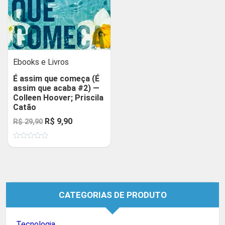
Ebooks e Livros
É assim que começa (É
assim que acaba #2) —
Colleen Hoover; Priscila
Catão
O
O
R$
9,90
R$
29,90
preço
preço
Avaliação
original
atual
0
de
era:
é:
5
R$ 29,90.
R$ 9,90.
CATEGORIAS DE PRODUTO
Tecnologia