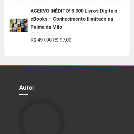
original
atual
ACERVO INÉDITO! 5.000 Livros Digitais
era:
é:
eBooks – Conhecimento Ilimitado na
R$ 49,90.
R$ 29,90.
Palma da Mão
O
O
R$
497,00
R$
97,00
Avaliação
0
preço
preço
de
5
original
atual
era:
é:
R$ 497,00.
R$ 97,00.
Autor