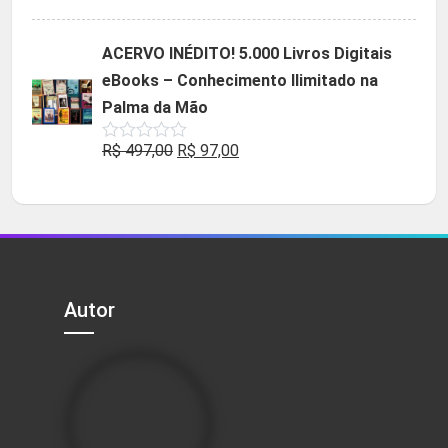
5.00
de 5
preço
preço
original
atual
ACERVO INÉDITO! 5.000 Livros Digitais
era:
é:
eBooks – Conhecimento Ilimitado na
R$ 49,90.
R$ 29,90.
Palma da Mão
O
O
R$
497,00
R$
97,00
Avaliação
0
preço
preço
de
5
original
atual
era:
é:
R$ 497,00.
R$ 97,00.
Autor