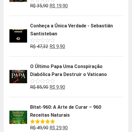
O
O
R$
35,90
R$
19,90
Avaliação
0
preço
preço
de
5
original
atual
Conheça a Única Verdade - Sebastián
era:
é:
Santisteban
R$ 35,90.
R$ 19,90.
O
O
R$
47,32
R$
9,90
Avaliação
0
preço
preço
de
5
original
atual
O Último Papa Uma Conspiração
era:
é:
Diabólica Para Destruir o Vaticano
R$ 47,32.
R$ 9,90.
O
O
R$
85,90
R$
9,90
Avaliação
0
preço
preço
de
5
original
atual
Bitat-960: A Arte de Curar – 960
era:
é:
Receitas Naturais
R$ 85,90.
R$ 9,90.
O
O
R$
49,90
R$
29,90
Avaliação