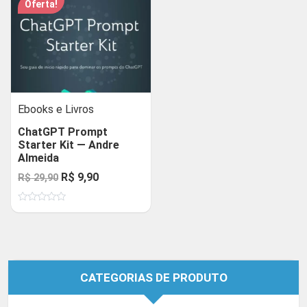
Oferta!
Ebooks e Livros
ChatGPT Prompt
Starter Kit — Andre
Almeida
O
O
R$
9,90
R$
29,90
preço
preço
Avaliação
original
atual
0
de
era:
é:
5
R$ 29,90.
R$ 9,90.
CATEGORIAS DE PRODUTO