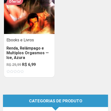
Oferta!
Ebooks e Livros
Renda, Relâmpago e
Multiplos Orgasmos —
Ice, Azura
O
O
R$
6,99
R$
29,99
preço
preço
Avaliação
original
atual
0
de
era:
é:
5
R$ 29,99.
R$ 6,99.
CATEGORIAS DE PRODUTO