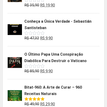
O
O
R$
35,90
R$
19,90
Avaliação
0
preço
preço
de
5
original
atual
Conheça a Única Verdade - Sebastián
era:
é:
Santisteban
R$ 35,90.
R$ 19,90.
O
O
R$
47,32
R$
9,90
Avaliação
0
preço
preço
de
5
original
atual
O Último Papa Uma Conspiração
era:
é:
Diabólica Para Destruir o Vaticano
R$ 47,32.
R$ 9,90.
O
O
R$
85,90
R$
9,90
Avaliação
0
preço
preço
de
5
original
atual
Bitat-960: A Arte de Curar – 960
era:
é:
Receitas Naturais
R$ 85,90.
R$ 9,90.
O
O
R$
49,90
R$
29,90
Avaliação