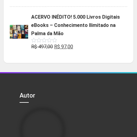
5.00
de 5
preço
preço
original
atual
ACERVO INÉDITO! 5.000 Livros Digitais
era:
é:
eBooks – Conhecimento Ilimitado na
R$ 49,90.
R$ 29,90.
Palma da Mão
O
O
R$
497,00
R$
97,00
Avaliação
0
preço
preço
de
5
original
atual
era:
é:
R$ 497,00.
R$ 97,00.
Autor