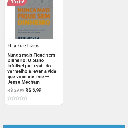
Oferta!
Ebooks e Livros
Nunca mais Fique sem
Dinheiro: O plano
infalível para sair do
vermelho e levar a vida
que você merece —
Jesse Mecham
O
O
R$
6,99
R$
29,99
preço
preço
Avaliação
original
atual
0
de
era:
é:
5
R$ 29,99.
R$ 6,99.