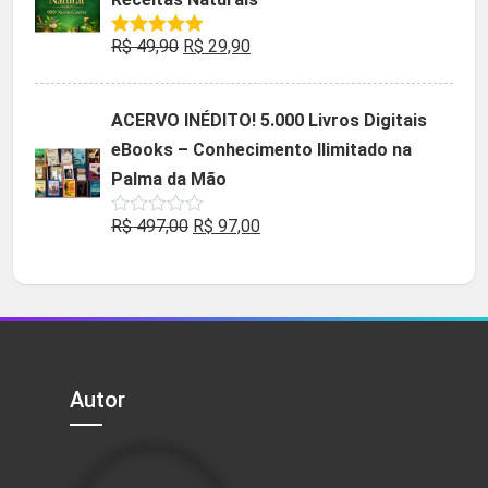
R$ 85,90.
R$ 9,90.
O
O
R$
49,90
R$
29,90
Avaliação
5.00
de 5
preço
preço
original
atual
ACERVO INÉDITO! 5.000 Livros Digitais
era:
é:
eBooks – Conhecimento Ilimitado na
R$ 49,90.
R$ 29,90.
Palma da Mão
O
O
R$
497,00
R$
97,00
Avaliação
0
preço
preço
de
5
original
atual
era:
é:
R$ 497,00.
R$ 97,00.
Autor