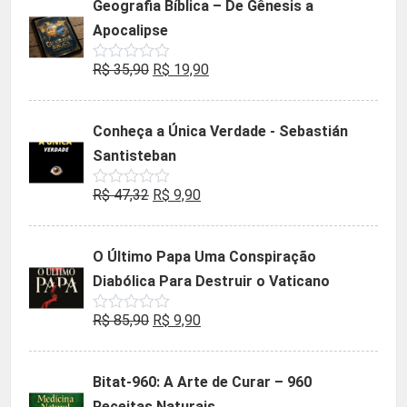
Geografia Bíblica – De Gênesis a
Apocalipse
O
O
R$
35,90
R$
19,90
Avaliação
0
preço
preço
de
5
original
atual
Conheça a Única Verdade - Sebastián
era:
é:
Santisteban
R$ 35,90.
R$ 19,90.
O
O
R$
47,32
R$
9,90
Avaliação
0
preço
preço
de
5
original
atual
O Último Papa Uma Conspiração
era:
é:
Diabólica Para Destruir o Vaticano
R$ 47,32.
R$ 9,90.
O
O
R$
85,90
R$
9,90
Avaliação
0
preço
preço
de
5
original
atual
Bitat-960: A Arte de Curar – 960
era:
é:
Receitas Naturais