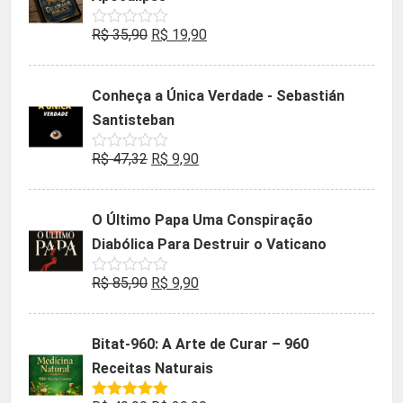
O
O
R$
35,90
R$
19,90
Avaliação
0
preço
preço
de
5
original
atual
Conheça a Única Verdade - Sebastián
era:
é:
Santisteban
R$ 35,90.
R$ 19,90.
O
O
R$
47,32
R$
9,90
Avaliação
0
preço
preço
de
5
original
atual
O Último Papa Uma Conspiração
era:
é:
Diabólica Para Destruir o Vaticano
R$ 47,32.
R$ 9,90.
O
O
R$
85,90
R$
9,90
Avaliação
0
preço
preço
de
5
original
atual
Bitat-960: A Arte de Curar – 960
era:
é:
Receitas Naturais
R$ 85,90.
R$ 9,90.