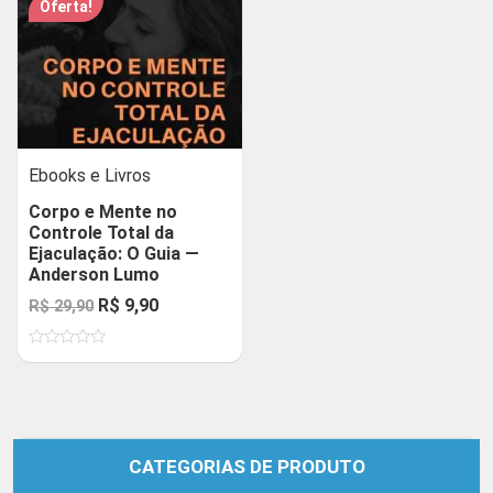
Oferta!
Ebooks e Livros
Corpo e Mente no
Controle Total da
Ejaculação: O Guia —
Anderson Lumo
O
O
R$
9,90
R$
29,90
preço
preço
Avaliação
original
atual
0
de
era:
é:
5
R$ 29,90.
R$ 9,90.
CATEGORIAS DE PRODUTO