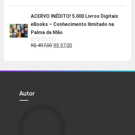
5.00
de 5
preço
preço
original
atual
ACERVO INÉDITO! 5.000 Livros Digitais
era:
é:
eBooks – Conhecimento Ilimitado na
R$ 49,90.
R$ 29,90.
Palma da Mão
O
O
R$
497,00
R$
97,00
Avaliação
0
preço
preço
de
5
original
atual
era:
é:
R$ 497,00.
R$ 97,00.
Autor