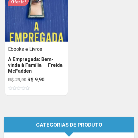
Oferta!
Ebooks e Livros
A Empregada: Bem-
vinda à Família — Freida
McFadden
O
O
R$
9,90
R$
29,90
preço
preço
Avaliação
original
atual
0
de
era:
é:
5
R$ 29,90.
R$ 9,90.
CATEGORIAS DE PRODUTO