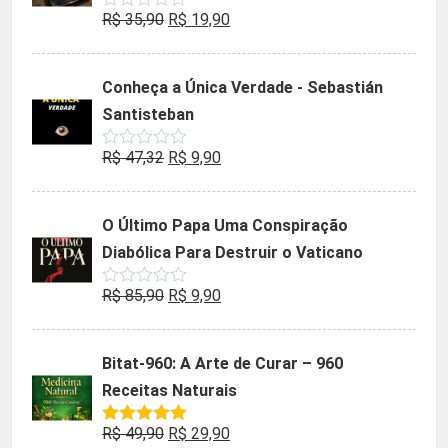
O
O
R$
35,90
R$
19,90
Avaliação
0
preço
preço
de
5
original
atual
Conheça a Única Verdade - Sebastián
era:
é:
Santisteban
R$ 35,90.
R$ 19,90.
O
O
R$
47,32
R$
9,90
Avaliação
0
preço
preço
de
5
original
atual
O Último Papa Uma Conspiração
era:
é:
Diabólica Para Destruir o Vaticano
R$ 47,32.
R$ 9,90.
O
O
R$
85,90
R$
9,90
Avaliação
0
preço
preço
de
5
original
atual
Bitat-960: A Arte de Curar – 960
era:
é:
Receitas Naturais
R$ 85,90.
R$ 9,90.
O
O
R$
49,90
R$
29,90
Avaliação