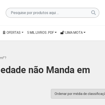
Pesquise
por
produtos
aqui
OFERTAS
5 MIL LIVROS .PDF
LIMA MOTA
...
m!”?
siedade não Manda em