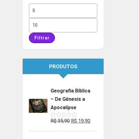
Preço
mínimo
Preço
máximo
Filtrar
PRODUTOS
Geografia Bíblica
– De Gênesis a
Apocalipse
O
O
R$
35,90
R$
19,90
Avaliação
0
preço
preço
de
5
original
atual