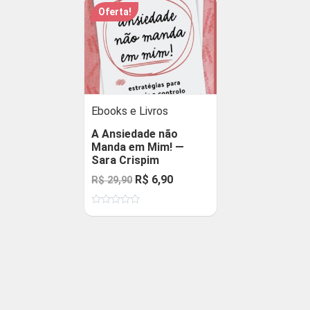
Oferta!
Ebooks e Livros
A Ansiedade não
Manda em Mim! —
Sara Crispim
O
O
R$
6,90
R$
29,90
preço
preço
Avaliação
original
atual
0
de
era:
é:
5
R$ 29,90.
R$ 6,90.