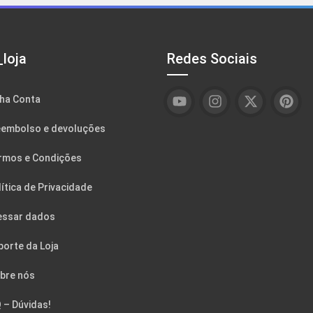
loja
Redes Sociais
ha Conta
embolso e devoluções
rmos e Condições
ítica de Privacidade
essar dados
porte da Loja
bre nós
 – Dúvidas!