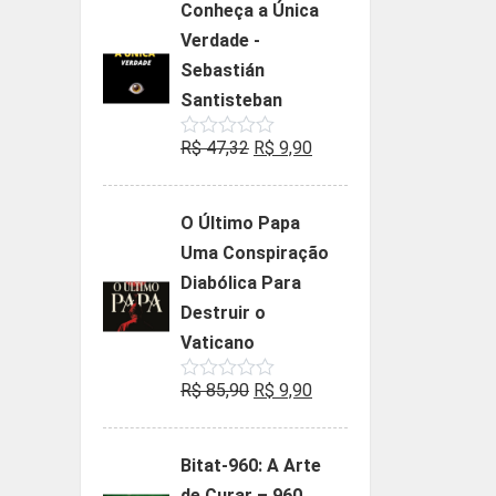
Conheça a Única
era:
é:
Verdade -
R$ 35,90.
R$ 19,90.
Sebastián
Santisteban
O
O
R$
47,32
R$
9,90
Avaliação
0
preço
preço
de
5
original
atual
O Último Papa
era:
é:
Uma Conspiração
R$ 47,32.
R$ 9,90.
Diabólica Para
Destruir o
Vaticano
O
O
R$
85,90
R$
9,90
Avaliação
0
preço
preço
de
5
original
atual
Bitat-960: A Arte
era:
é:
de Curar – 960