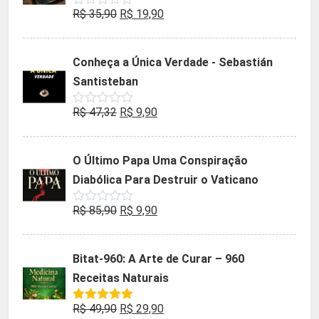
O
O
R$
35,90
R$
19,90
Avaliação
0
preço
preço
de
5
original
atual
Conheça a Única Verdade - Sebastián
era:
é:
Santisteban
R$ 35,90.
R$ 19,90.
O
O
R$
47,32
R$
9,90
Avaliação
0
preço
preço
de
5
original
atual
O Último Papa Uma Conspiração
era:
é:
Diabólica Para Destruir o Vaticano
R$ 47,32.
R$ 9,90.
O
O
R$
85,90
R$
9,90
Avaliação
0
preço
preço
de
5
original
atual
Bitat-960: A Arte de Curar – 960
era:
é:
Receitas Naturais
R$ 85,90.
R$ 9,90.
O
O
R$
49,90
R$
29,90
Avaliação