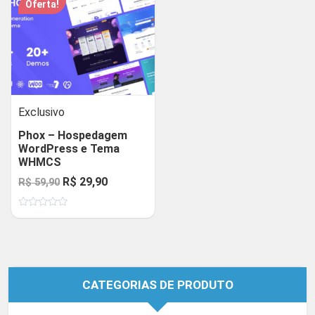
Oferta!
Exclusivo
Phox – Hospedagem
WordPress e Tema
WHMCS
O
O
R$
29,90
R$
59,90
preço
preço
Avaliação
original
atual
0
de
era:
é:
5
R$ 59,90.
R$ 29,90.
CATEGORIAS DE PRODUTO