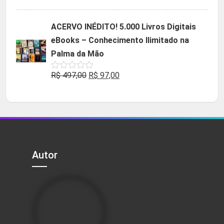
5.00
de 5
preço
preço
original
atual
ACERVO INÉDITO! 5.000 Livros Digitais
era:
é:
eBooks – Conhecimento Ilimitado na
R$ 49,90.
R$ 29,90.
Palma da Mão
O
O
R$
497,00
R$
97,00
Avaliação
0
preço
preço
de
5
original
atual
era:
é:
R$ 497,00.
R$ 97,00.
Autor