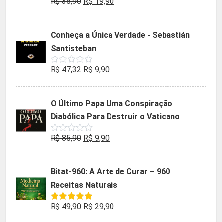
O
O
R$
35,90
R$
19,90
Avaliação
0
preço
preço
de
5
original
atual
Conheça a Única Verdade - Sebastián
era:
é:
Santisteban
R$ 35,90.
R$ 19,90.
O
O
R$
47,32
R$
9,90
Avaliação
0
preço
preço
de
5
original
atual
O Último Papa Uma Conspiração
era:
é:
Diabólica Para Destruir o Vaticano
R$ 47,32.
R$ 9,90.
O
O
R$
85,90
R$
9,90
Avaliação
0
preço
preço
de
5
original
atual
Bitat-960: A Arte de Curar – 960
era:
é:
Receitas Naturais
R$ 85,90.
R$ 9,90.
O
O
R$
49,90
R$
29,90
Avaliação
5.00
de 5
preço
preço