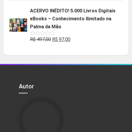
original
atual
ACERVO INÉDITO! 5.000 Livros Digitais
era:
é:
eBooks – Conhecimento Ilimitado na
R$ 49,90.
R$ 29,90.
Palma da Mão
O
O
R$
497,00
R$
97,00
Avaliação
0
preço
preço
de
5
original
atual
era:
é:
R$ 497,00.
R$ 97,00.
Autor