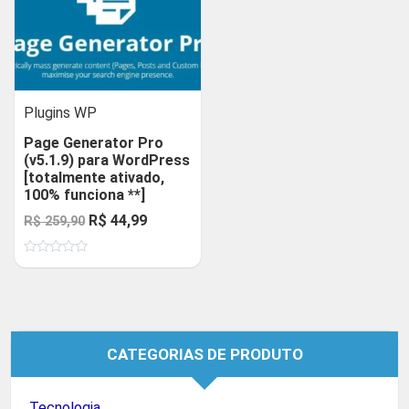
Plugins WP
Page Generator Pro
(v5.1.9) para WordPress
[totalmente ativado,
100% funciona **]
O
O
R$
44,99
R$
259,90
preço
preço
Avaliação
original
atual
0
de
era:
é:
5
R$ 259,90.
R$ 44,99.
CATEGORIAS DE PRODUTO
Tecnologia