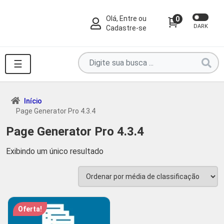
Olá, Entre ou
0
DARK
Cadastre-se
Pesquise
☰
por
produtos
aqui
Início
Page Generator Pro 4.3.4
...
Page Generator Pro 4.3.4
Exibindo um único resultado
Oferta!