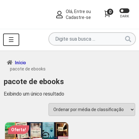
Olá, Entre ou
0
DARK
Cadastre-se
Pesquise
☰
por
produtos
aqui
Início
pacote de ebooks
...
pacote de ebooks
Exibindo um único resultado
Oferta!