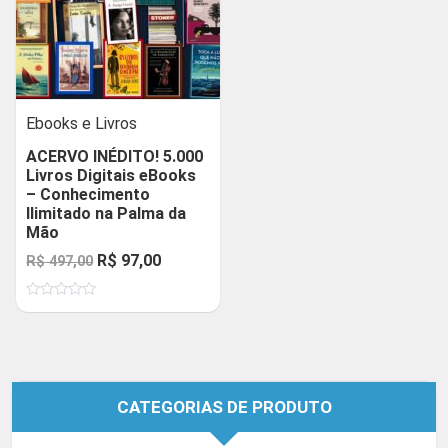
Ebooks e Livros
ACERVO INÉDITO! 5.000
Livros Digitais eBooks
– Conhecimento
Ilimitado na Palma da
Mão
O
O
R$
97,00
R$
497,00
preço
preço
Avaliação
original
atual
0
de
era:
é:
5
R$ 497,00.
R$ 97,00.
CATEGORIAS DE PRODUTO