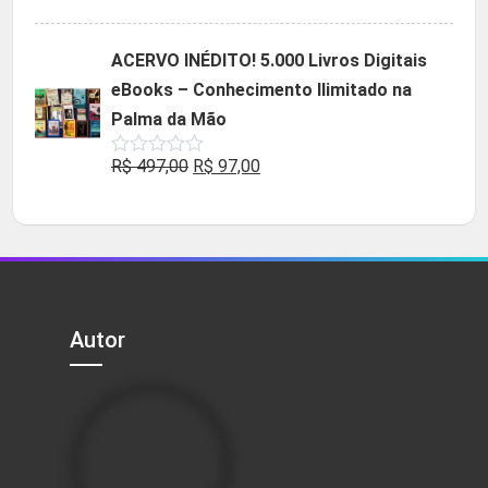
5.00
de 5
preço
preço
original
atual
ACERVO INÉDITO! 5.000 Livros Digitais
era:
é:
eBooks – Conhecimento Ilimitado na
R$ 49,90.
R$ 29,90.
Palma da Mão
O
O
R$
497,00
R$
97,00
Avaliação
0
preço
preço
de
5
original
atual
era:
é:
R$ 497,00.
R$ 97,00.
Autor