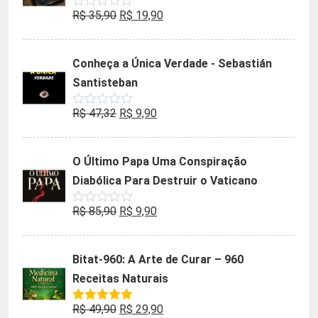
O
O
R$
35,90
R$
19,90
Avaliação
0
preço
preço
de
5
original
atual
Conheça a Única Verdade - Sebastián
era:
é:
Santisteban
R$ 35,90.
R$ 19,90.
O
O
R$
47,32
R$
9,90
Avaliação
0
preço
preço
de
5
original
atual
O Último Papa Uma Conspiração
era:
é:
Diabólica Para Destruir o Vaticano
R$ 47,32.
R$ 9,90.
O
O
R$
85,90
R$
9,90
Avaliação
0
preço
preço
de
5
original
atual
Bitat-960: A Arte de Curar – 960
era:
é:
Receitas Naturais
R$ 85,90.
R$ 9,90.
O
O
R$
49,90
R$
29,90
Avaliação