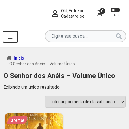
Olá, Entre ou
0
DARK
Cadastre-se
Pesquise
☰
por
produtos
aqui
Início
O Senhor dos Anéis – Volume Único
...
O Senhor dos Anéis – Volume Único
Exibindo um único resultado
Oferta!