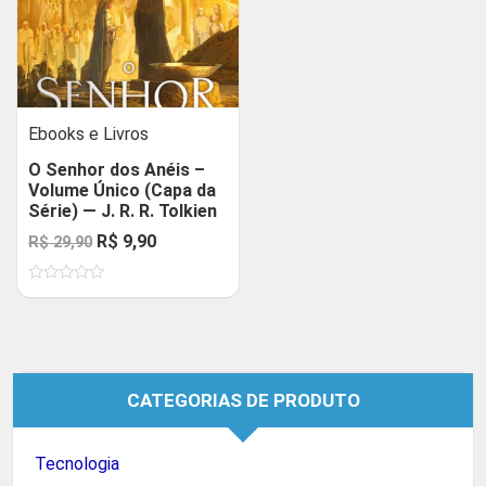
Ebooks e Livros
O Senhor dos Anéis –
Volume Único (Capa da
Série) — J. R. R. Tolkien
O
O
R$
9,90
R$
29,90
preço
preço
Avaliação
original
atual
0
de
era:
é:
5
R$ 29,90.
R$ 9,90.
CATEGORIAS DE PRODUTO
Tecnologia