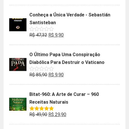
0
preço
preço
de
5
original
atual
Conheça a Única Verdade - Sebastián
era:
é:
Santisteban
R$ 35,90.
R$ 19,90.
O
O
R$
47,32
R$
9,90
Avaliação
0
preço
preço
de
5
original
atual
O Último Papa Uma Conspiração
era:
é:
Diabólica Para Destruir o Vaticano
R$ 47,32.
R$ 9,90.
O
O
R$
85,90
R$
9,90
Avaliação
0
preço
preço
de
5
original
atual
Bitat-960: A Arte de Curar – 960
era:
é:
Receitas Naturais
R$ 85,90.
R$ 9,90.
O
O
R$
49,90
R$
29,90
Avaliação
5.00
de 5
preço
preço