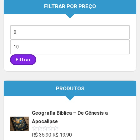
FILTRAR POR PREÇO
Preço
mínimo
Preço
máximo
Filtrar
PRODUTOS
Geografia Bíblica – De Gênesis a
Apocalipse
O
O
R$
35,90
R$
19,90
Avaliação