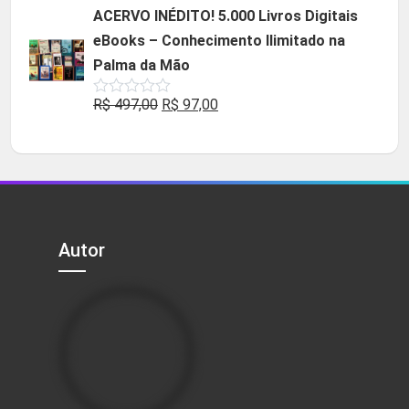
original
atual
ACERVO INÉDITO! 5.000 Livros Digitais
era:
é:
eBooks – Conhecimento Ilimitado na
R$ 49,90.
R$ 29,90.
Palma da Mão
O
O
R$
497,00
R$
97,00
Avaliação
0
preço
preço
de
5
original
atual
era:
é:
R$ 497,00.
R$ 97,00.
Autor